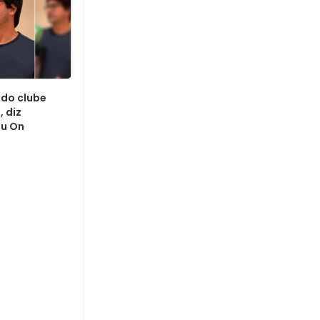
odo clube
, diz
tu On