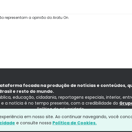
ão representam a opinião do Aratu On.
lataforma focada na produção de notícias e conteúdos, q
Brasil e resto do mundo.
ública, educação, cidadania, reportagens especiais, interior, ent
ia e a notícia é no tempo presente, com a credibilidade do
Grupo
Política de privacidade
a experiência em nosso site. Ao continuar navegando, você conc
acidade
e consulte nossa
Política de Cookies.