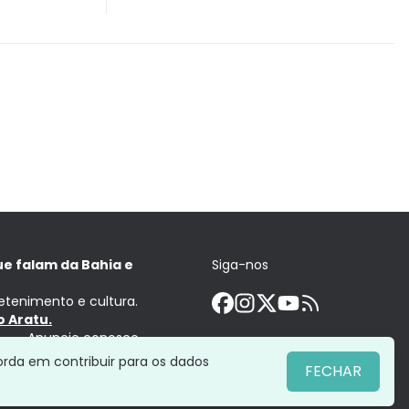
ue falam da Bahia e
Siga-nos
retenimento e cultura.
 Aratu.
Anuncie conosco
orda em contribuir para os dados
FECHAR