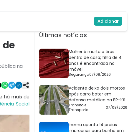
Adicionar
Últimas notícias
 de
Mulher é morta a tiros
dentro de casa; filha de 4
anos é encontrada no
pública na
imóvel
Segurança
07/08/2026
Acidente deixa dois mortos
após carro bater em
e há mais de
defensa metálica na BR-101
dência Social
Trânsito e
07/08/2026
Transporte
Inema aponta 14 praias
impróprias para banho em