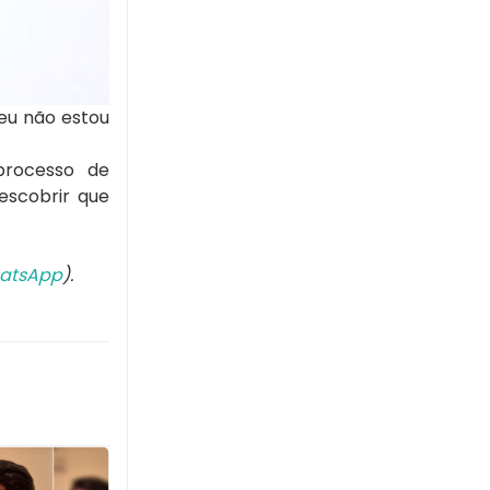
 eu não estou
processo de
descobrir que
atsApp
).