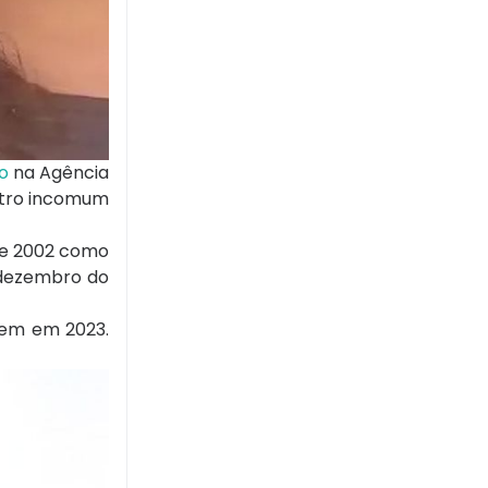
o
na Agência
istro incomum
0 e 2002 como
m dezembro do
gem em 2023.