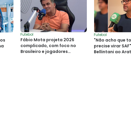
Futebol
Futebol
Fábio Mota projeta 2026
dos
"Não acho que t
complicado, com foco no
na
precise virar SAF"
Brasileiro e jogadores
Bellintani ao Ara
‘guerreirinhos’ no Vitória