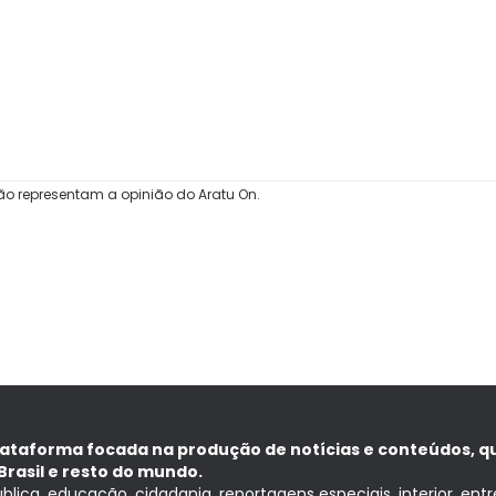
ão representam a opinião do Aratu On.
lataforma focada na produção de notícias e conteúdos, q
Brasil e resto do mundo.
ública, educação, cidadania, reportagens especiais, interior, ent