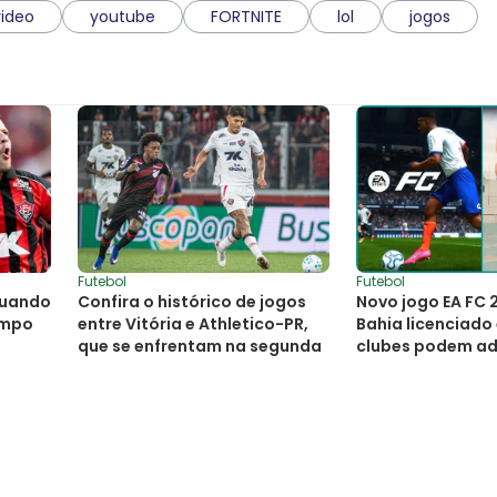
video
youtube
FORTNITE
lol
jogos
Futebol
Futebol
 quando
Confira o histórico de jogos
Novo jogo EA FC 2
ampo
entre Vitória e Athletico-PR,
Bahia licenciado
que se enfrentam na segunda
clubes podem ad