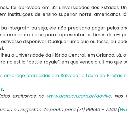
anos, foi aprovado em 32 universidades dos Estados Un
u em instituições de ensino superior norte-americanas j
a integral - ou seja, ele não precisaria pagar pelos a
e ofereceram bolsa para representar os times de e-spor
 estivesse disponível. Qualquer uma que eu fosse, eu pod
1.
heu a Universidade da Flórida Central, em Orlando. Lá, 
tiro no estilo “battle royale”, em que vence o último que s
s de emprego oferecidas em Salvador e Lauro de Freitas 
us
.
údos exclusivos no
www.aratuon.com.br/aovivo
. Nos
núncia ou sugestão de pauta para (71) 99940 – 7440 (
Wh