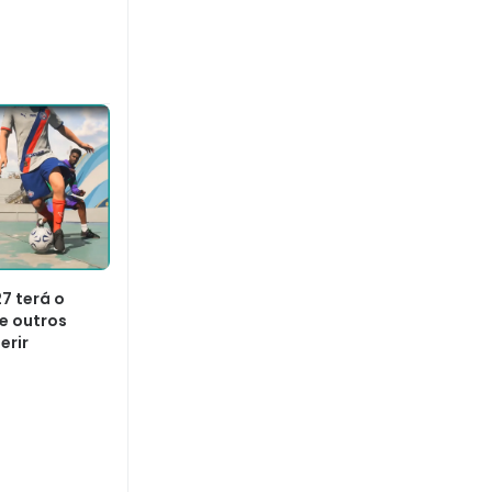
7 terá o
 e outros
erir