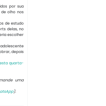
idos por sua
á de olho nos
nos de estudo
ts delas, no
eria escolher
o adolescente
obrar, depois
nesta quarta-
 mande uma
atsApp
).