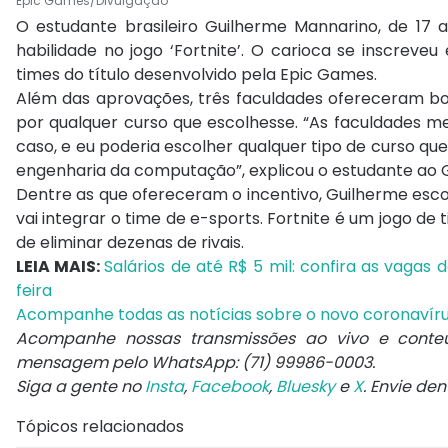
Epic Games/Divulgação
O estudante brasileiro Guilherme Mannarino, de 17 
habilidade no jogo ‘Fortnite’. O carioca se inscreve
times do título desenvolvido pela Epic Games.
Além das aprovações, três faculdades ofereceram bols
por qualquer curso que escolhesse. “As faculdades m
caso, e eu poderia escolher qualquer tipo de curso que
engenharia da computação”, explicou o estudante ao G
Dentre as que ofereceram o incentivo, Guilherme escol
vai integrar o time de e-sports. Fortnite é um jogo de 
de eliminar dezenas de rivais.
LEIA MAIS:
Salários de até R$ 5 mil: confira as vaga
feira
Acompanhe todas as notícias sobre o novo coronavír
Acompanhe nossas transmissões ao vivo e conte
mensagem pelo WhatsApp: (71) 99986-0003.
Siga a gente no
Insta
,
Facebook
,
Bluesky
e
X
. Envie de
Tópicos relacionados