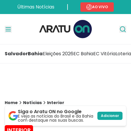
Últimas Notícias
AO VIVO
Salvador
Bahia
Eleições 2026
EC Bahia
EC Vitória
Loteri
Home
Notícias
Interior
Siga o Aratu ON no Google
E veja as notícias do Brasil e da Bahia
Adicionar
com destaque nas suas buscas.
INTERIOR