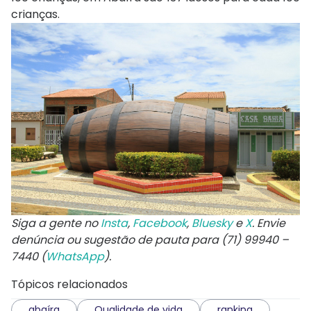
crianças.
Siga a gente no
Insta
,
Facebook
,
Bluesky
e
X
. Envie
denúncia ou sugestão de pauta para (71) 99940 –
7440 (
WhatsApp
).
Tópicos relacionados
abaíra
Qualidade de vida
ranking