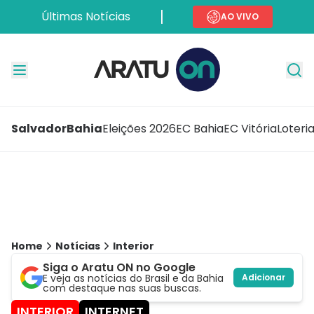
Últimas Notícias
AO VIVO
Salvador
Bahia
Eleições 2026
EC Bahia
EC Vitória
Loteri
Home
Notícias
Interior
Siga o Aratu ON no Google
E veja as notícias do Brasil e da Bahia
Adicionar
com destaque nas suas buscas.
INTERIOR
INTERNET