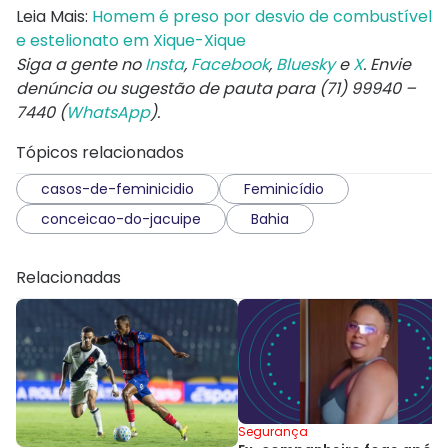
Leia Mais:
Homem é preso por desvio de combustível
e estelionato em Xique-Xique
Siga a gente no
Insta
,
Facebook
,
Bluesky
e
X
. Envie
denúncia ou sugestão de pauta para (71) 99940 –
7440 (
WhatsApp
).
Tópicos relacionados
casos-de-feminicidio
Feminicídio
conceicao-do-jacuipe
Bahia
Relacionadas
Segurança