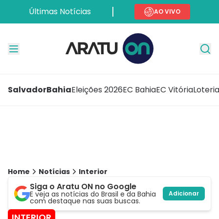
Últimas Notícias
AO VIVO
Salvador
Bahia
Eleições 2026
EC Bahia
EC Vitória
Loteri
Home
Notícias
Interior
Siga o Aratu ON no Google
E veja as notícias do Brasil e da Bahia
Adicionar
com destaque nas suas buscas.
INTERIOR