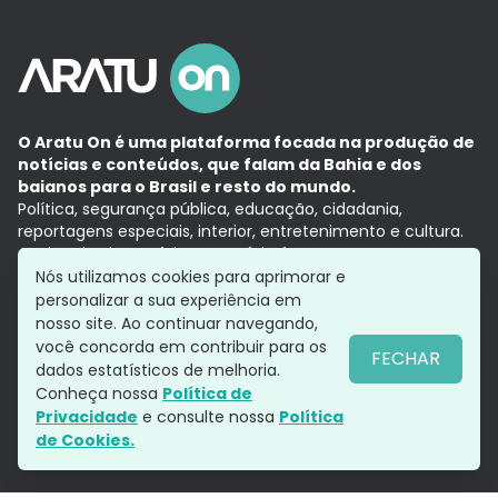
O Aratu On é uma plataforma focada na produção de
notícias e conteúdos, que falam da Bahia e dos
baianos para o Brasil e resto do mundo.
Política, segurança pública, educação, cidadania,
reportagens especiais, interior, entretenimento e cultura.
Aqui, tudo vira notícia e a notícia é no tempo presente,
com a credibilidade do
Grupo Aratu.
Nós utilizamos cookies para aprimorar e
Grupo Aratu
Política de privacidade
Anuncie conosco
personalizar a sua experiência em
nosso site. Ao continuar navegando,
você concorda em contribuir para os
FECHAR
dados estatísticos de melhoria.
Siga-nos
Conheça nossa
Política de
Privacidade
e consulte nossa
Política
de Cookies.