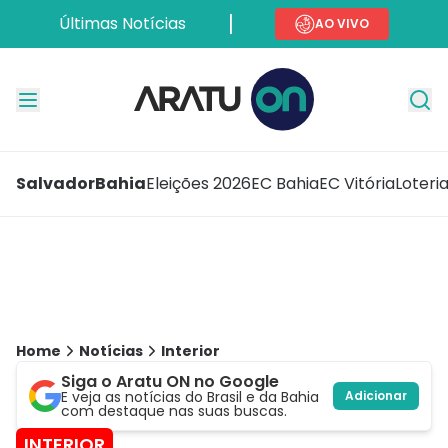
Últimas Notícias
AO VIVO
Salvador
Bahia
Eleições 2026
EC Bahia
EC Vitória
Loteri
Home
Notícias
Interior
Siga o Aratu ON no Google
E veja as notícias do Brasil e da Bahia
Adicionar
com destaque nas suas buscas.
INTERIOR