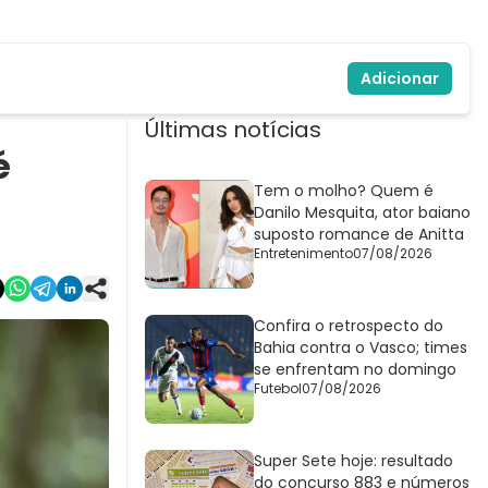
Adicionar
Últimas notícias
é
Tem o molho? Quem é
Danilo Mesquita, ator baiano
suposto romance de Anitta
Entretenimento
07/08/2026
Confira o retrospecto do
Bahia contra o Vasco; times
se enfrentam no domingo
Futebol
07/08/2026
Super Sete hoje: resultado
do concurso 883 e números