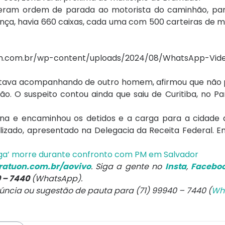
deram ordem de parada ao motorista do caminhão, para
ça, havia 660 caixas, cada uma com 500 carteiras de 
tuon.com.br/wp-content/uploads/2024/08/WhatsApp-Vi
 estava acompanhando de outro homem, afirmou que não 
 O suspeito contou ainda que saiu de Curitiba, no Par
ona e encaminhou os detidos e a carga para a cidade d
izado, apresentado na Delegacia da Receita Federal. E
nga’ morre durante confronto com PM em Salvador
atuon.com.br/aovivo
. Siga a gente no
Insta
,
Facebo
0 – 7440
(WhatsApp).
núncia ou sugestão de pauta para (71) 99940 – 7440 (
Wh