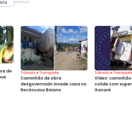
ista
sa de
Trânsito e Transporte
Trânsito e Transport
bus
Caminhão de obra
Vídeo: caminhão 
desgovernado invade casa no
colide com sup
Recôncavo Baiano
Itacaré