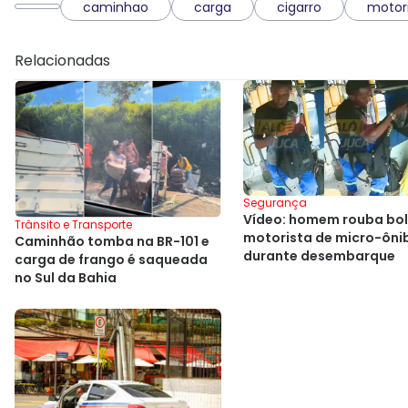
caminhao
carga
cigarro
motor
Relacionadas
Segurança
Vídeo: homem rouba bol
Trânsito e Transporte
motorista de micro-ôni
Caminhão tomba na BR-101 e
durante desembarque
carga de frango é saqueada
no Sul da Bahia