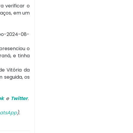
 verificar o
maços, em um
deo-2024-08-
presenciou o
aná, e tinha
e Vitória da
m seguida, os
ok
e
Twitter
.
atsApp
).