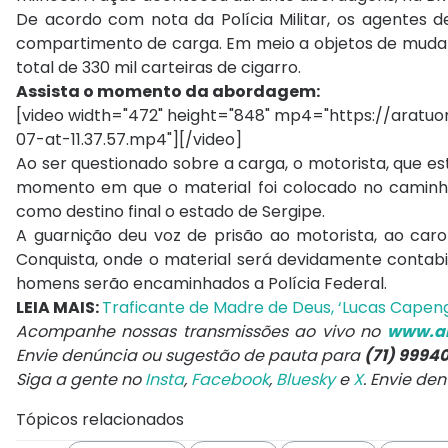
De acordo com nota da Polícia Militar, os agentes 
compartimento de carga. Em meio a objetos de mudan
total de 330 mil carteiras de cigarro.
Assista o momento da abordagem:
[video width="472" height="848" mp4="https://ara
07-at-11.37.57.mp4"][/video]
Ao ser questionado sobre a carga, o motorista, que
momento em que o material foi colocado no caminhão.
como destino final o estado de Sergipe.
A guarnição deu voz de prisão ao motorista, ao car
Conquista, onde o material será devidamente contabil
homens serão encaminhados a Polícia Federal.
LEIA MAIS:
Traficante de Madre de Deus, ‘Lucas Cape
Acompanhe nossas transmissões ao vivo no
www.ar
Envie denúncia ou sugestão de pauta para
(71) 9994
Siga a gente no
Insta
,
Facebook
,
Bluesky
e
X
. Envie de
Tópicos relacionados