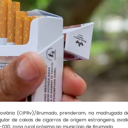
oviária (CIPRv)/Brumado, prenderam, na madrugada d
egular de caixas de cigarros de origem estrangeira, ava
-030, zona rural próxima ao município de Brumado.