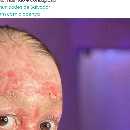
a, mas não é contagiosa.
omunidades de Salvador
vivem com a doença