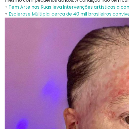
mesmo com pequenos atritos. A condição não tem cur
+
Tem Arte nas Ruas leva intervenções artísticas a c
+
Esclerose Múltipla: cerca de 40 mil brasileiros con