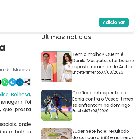
Adicionar
Últimas notícias
da
Tem o molho? Quem é
Danilo Mesquita, ator baiano
suposto romance de Anitta
ma da Mônica
Entretenimento
07/08/2026
Confira o retrospecto do
lise Bolhosa
,
Bahia contra o Vasco; times
menagem foi
se enfrentam no domingo
, que presta
Futebol
07/08/2026
ociais, onde
das e bolhas
Super Sete hoje: resultado
do concurso 883 e números