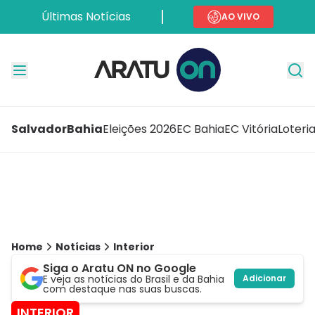
Últimas Notícias
AO VIVO
Salvador
Bahia
Eleições 2026
EC Bahia
EC Vitória
Loteri
Home
Notícias
Interior
Siga o Aratu ON no Google
E veja as notícias do Brasil e da Bahia
Adicionar
com destaque nas suas buscas.
INTERIOR