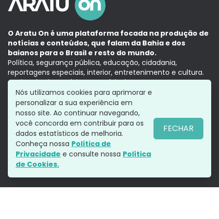
O Aratu On é uma plataforma focada na produção de
notícias e conteúdos, que falam da Bahia e dos
baianos para o Brasil e resto do mundo.
Política, segurança pública, educação, cidadania,
reportagens especiais, interior, entretenimento e cultura.
Aqui, tudo vira notícia e a notícia é no tempo presente,
com a credibilidade do
Grupo Aratu.
Nós utilizamos cookies para aprimorar e
Grupo Aratu
Política de privacidade
Anuncie conosco
personalizar a sua experiência em
nosso site. Ao continuar navegando,
você concorda em contribuir para os
FECHAR
dados estatísticos de melhoria.
Siga-nos
Conheça nossa
Política de
Privacidade
e consulte nossa
Política
de Cookies.