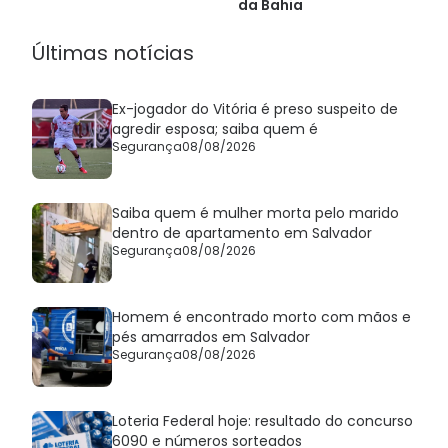
da Bahia
Últimas notícias
Ex-jogador do Vitória é preso suspeito de
agredir esposa; saiba quem é
Segurança
08/08/2026
Saiba quem é mulher morta pelo marido
dentro de apartamento em Salvador
Segurança
08/08/2026
Homem é encontrado morto com mãos e
pés amarrados em Salvador
Segurança
08/08/2026
Loteria Federal hoje: resultado do concurso
6090 e números sorteados