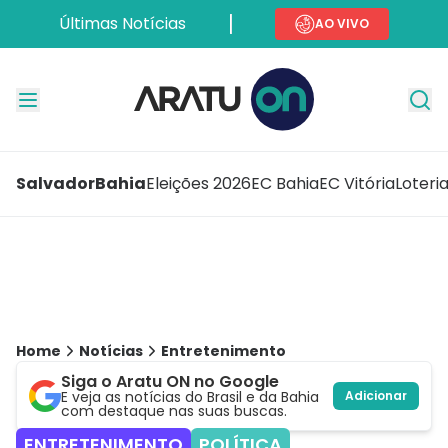
Últimas Notícias
AO VIVO
Salvador
Bahia
Eleições 2026
EC Bahia
EC Vitória
Loteri
Home
Notícias
Entretenimento
Siga o Aratu ON no Google
E veja as notícias do Brasil e da Bahia
Adicionar
com destaque nas suas buscas.
ENTRETENIMENTO
POLÍTICA