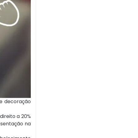
o e decoração
direito a 20%
resentação na