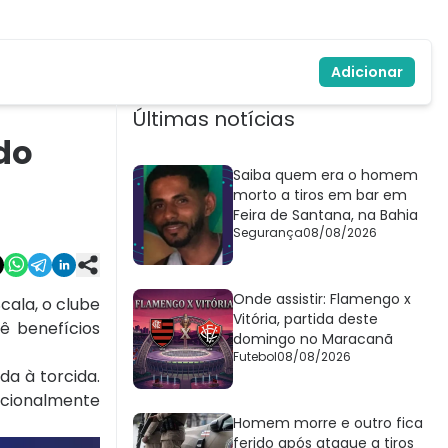
Adicionar
Últimas notícias
do
Saiba quem era o homem
morto a tiros em bar em
Feira de Santana, na Bahia
Segurança
08/08/2026
Onde assistir: Flamengo x
cala, o clube
Vitória, partida deste
ê benefícios
domingo no Maracanã
Futebol
08/08/2026
da à torcida.
icionalmente
Homem morre e outro fica
ferido após ataque a tiros