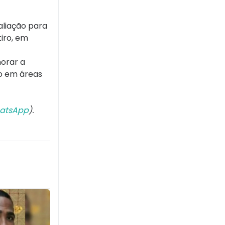
valiação para
iro, em
horar a
o em áreas
atsApp
).