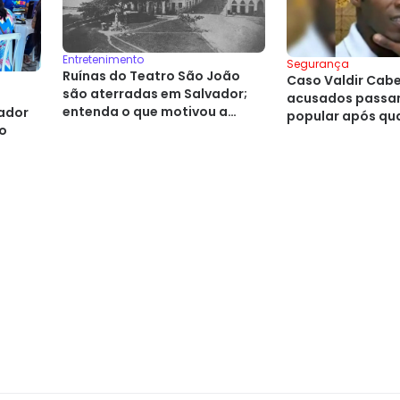
Entretenimento
Segurança
Ruínas do Teatro São João
Caso Valdir Cabel
são aterradas em Salvador;
acusados passam
entenda o que motivou a
vador
popular após qu
decisão
do