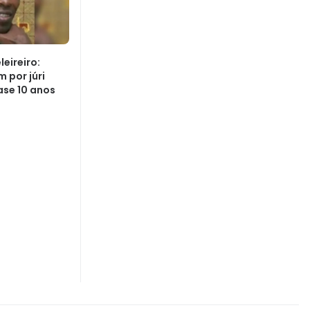
eireiro:
 por júri
ase 10 anos