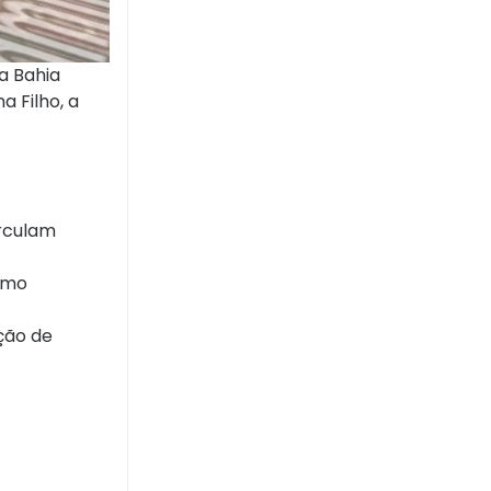
a Bahia
a Filho, a
irculam
como
ção de