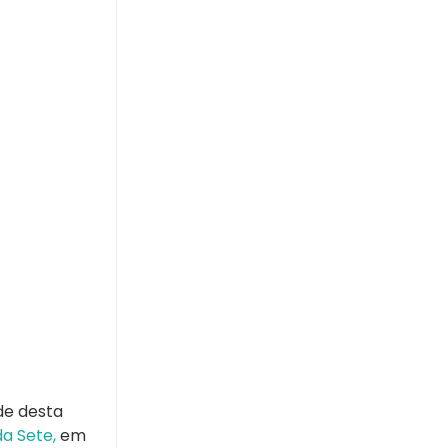
de desta
a Sete,
em