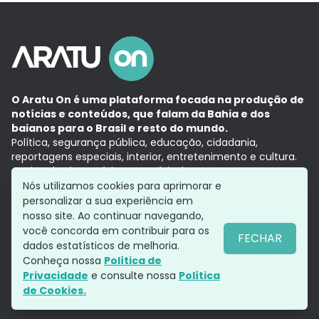
O Aratu On é uma plataforma focada na produção de
notícias e conteúdos, que falam da Bahia e dos
baianos para o Brasil e resto do mundo.
Política, segurança pública, educação, cidadania,
reportagens especiais, interior, entretenimento e cultura.
Aqui, tudo vira notícia e a notícia é no tempo presente,
com a credibilidade do
Grupo Aratu.
Nós utilizamos cookies para aprimorar e
Grupo Aratu
Política de privacidade
Anuncie conosco
personalizar a sua experiência em
nosso site. Ao continuar navegando,
você concorda em contribuir para os
FECHAR
dados estatísticos de melhoria.
Siga-nos
Conheça nossa
Política de
Privacidade
e consulte nossa
Política
de Cookies.