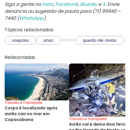
Siga a gente no
Insta
,
Facebook
,
Bluesky
e
X
. Envie
denúncia ou sugestão de pauta para (71) 99940 –
7440 (
WhatsApp
).
Tópicos relacionados
voepass
anac
queda-de-aviao
Relacionadas
Trânsito e Transporte
Corpo é localizado após
avião cair no mar em
Trânsito e Transporte
Copacabana
Avião cai e deixa dois ferido
no Rio Grande do Norte; veja