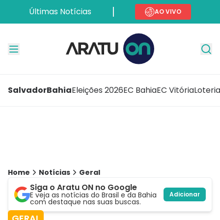
Últimas Notícias
AO VIVO
Salvador
Bahia
Eleições 2026
EC Bahia
EC Vitória
Loteri
Home
Notícias
Geral
Siga o Aratu ON no Google
E veja as notícias do Brasil e da Bahia
Adicionar
com destaque nas suas buscas.
GERAL