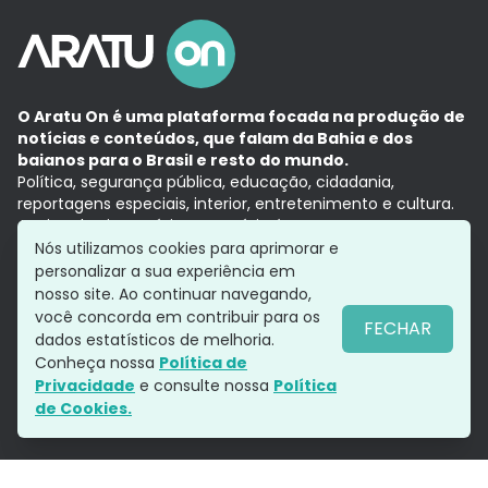
O Aratu On é uma plataforma focada na produção de
notícias e conteúdos, que falam da Bahia e dos
baianos para o Brasil e resto do mundo.
Política, segurança pública, educação, cidadania,
reportagens especiais, interior, entretenimento e cultura.
Aqui, tudo vira notícia e a notícia é no tempo presente,
com a credibilidade do
Grupo Aratu.
Nós utilizamos cookies para aprimorar e
Grupo Aratu
Política de privacidade
Anuncie conosco
personalizar a sua experiência em
nosso site. Ao continuar navegando,
você concorda em contribuir para os
FECHAR
dados estatísticos de melhoria.
Siga-nos
Conheça nossa
Política de
Privacidade
e consulte nossa
Política
de Cookies.