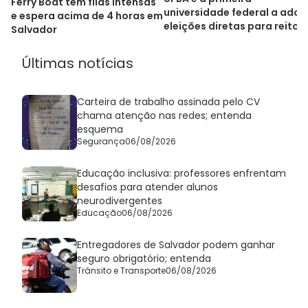
Ferry Boat tem filas intensas
universidade federal a adot
e espera acima de 4 horas em
eleições diretas para reitori
Salvador
após nova lei
Últimas notícias
Carteira de trabalho assinada pelo CV
chama atenção nas redes; entenda
esquema
Segurança
06/08/2026
Educação inclusiva: professores enfrentam
desafios para atender alunos
neurodivergentes
Educação
06/08/2026
Entregadores de Salvador podem ganhar
seguro obrigatório; entenda
Trânsito e Transporte
06/08/2026