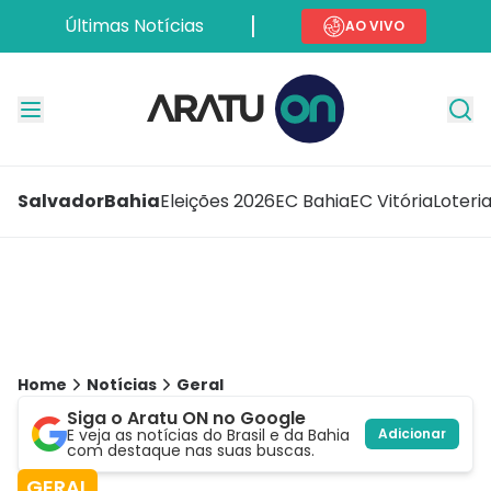
Últimas Notícias
AO VIVO
Salvador
Bahia
Eleições 2026
EC Bahia
EC Vitória
Loteri
Home
Notícias
Geral
Siga o Aratu ON no Google
E veja as notícias do Brasil e da Bahia
Adicionar
com destaque nas suas buscas.
GERAL