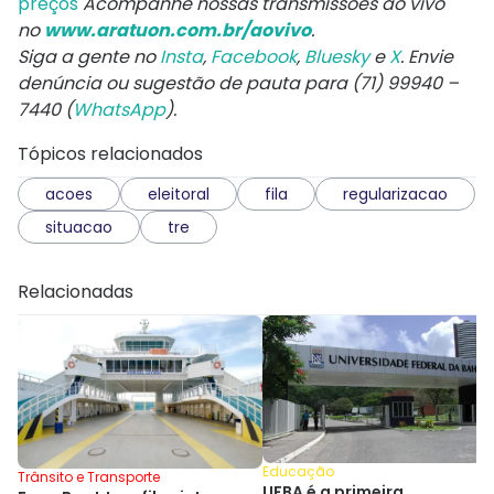
preços
Acompanhe nossas transmissões ao vivo
no
www.aratuon.com.br/aovivo
.
Siga a gente no
Insta
,
Facebook
,
Bluesky
e
X
. Envie
denúncia ou sugestão de pauta para (71) 99940 –
7440 (
WhatsApp
).
Tópicos relacionados
acoes
eleitoral
fila
regularizacao
situacao
tre
Relacionadas
Educação
Trânsito e Transporte
UFBA é a primeira