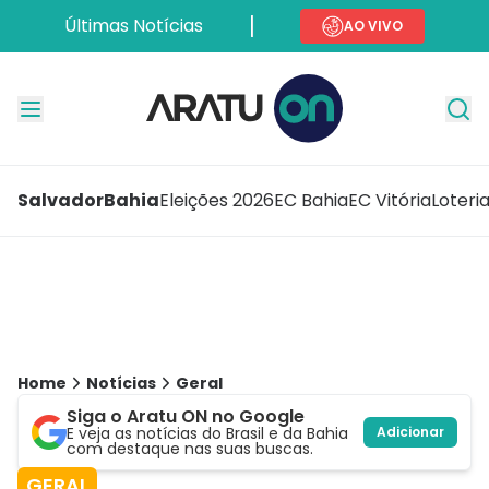
Últimas Notícias
AO VIVO
Salvador
Bahia
Eleições 2026
EC Bahia
EC Vitória
Loteri
Home
Notícias
Geral
Siga o Aratu ON no Google
E veja as notícias do Brasil e da Bahia
Adicionar
com destaque nas suas buscas.
GERAL