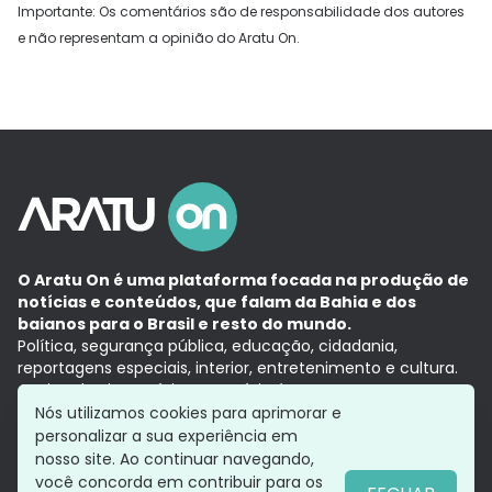
Importante: Os comentários são de responsabilidade dos autores
e não representam a opinião do Aratu On.
O Aratu On é uma plataforma focada na produção de
notícias e conteúdos, que falam da Bahia e dos
baianos para o Brasil e resto do mundo.
Política, segurança pública, educação, cidadania,
reportagens especiais, interior, entretenimento e cultura.
Aqui, tudo vira notícia e a notícia é no tempo presente,
com a credibilidade do
Grupo Aratu.
Nós utilizamos cookies para aprimorar e
Grupo Aratu
Política de privacidade
Anuncie conosco
personalizar a sua experiência em
nosso site. Ao continuar navegando,
você concorda em contribuir para os