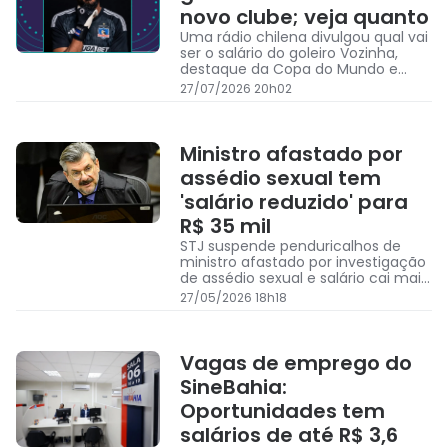
novo clube; veja quanto
Uma rádio chilena divulgou qual vai
ser o salário do goleiro Vozinha,
destaque da Copa do Mundo e
recém-contratado pelo Colo-Colo
27/07/2026 20h02
Ministro afastado por
assédio sexual tem
'salário reduzido' para
R$ 35 mil
STJ suspende penduricalhos de
ministro afastado por investigação
de assédio sexual e salário cai mais
de R$ 60 mil
27/05/2026 18h18
Vagas de emprego do
SineBahia:
Oportunidades tem
salários de até R$ 3,6