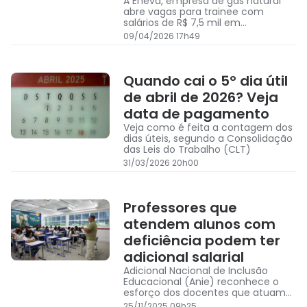
A Eneva, empresa de gás natural
abre vagas para trainee com
salários de R$ 7,5 mil em
oportunidades na Bahia e outros
09/04/2026 17h49
nove estados
Quando cai o 5º dia útil
de abril de 2026? Veja
data de pagamento
Veja como é feita a contagem dos
dias úteis, segundo a Consolidação
das Leis do Trabalho (CLT)
31/03/2026 20h00
Professores que
atendem alunos com
deficiência podem ter
adicional salarial
Adicional Nacional de Inclusão
Educacional (Anie) reconhece o
esforço dos docentes que atuam
no Atendimento Educacional
25/11/2025 09h25