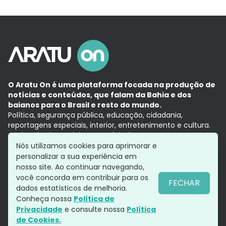
O Aratu On é uma plataforma focada na produção de
notícias e conteúdos, que falam da Bahia e dos
baianos para o Brasil e resto do mundo.
Política, segurança pública, educação, cidadania,
reportagens especiais, interior, entretenimento e cultura.
Aqui, tudo vira notícia e a notícia é no tempo presente,
com a credibilidade do
Grupo Aratu.
Nós utilizamos cookies para aprimorar e
Grupo Aratu
Política de privacidade
Anuncie conosco
personalizar a sua experiência em
nosso site. Ao continuar navegando,
você concorda em contribuir para os
FECHAR
dados estatísticos de melhoria.
Siga-nos
Conheça nossa
Política de
Privacidade
e consulte nossa
Política
de Cookies.