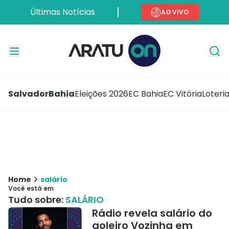
Últimas Notícias
AO VIVO
Salvador
Bahia
Eleições 2026
EC Bahia
EC Vitória
Loteri
Home
salário
Você está em
Tudo sobre:
SALÁRIO
Rádio revela salário do
goleiro Vozinha em