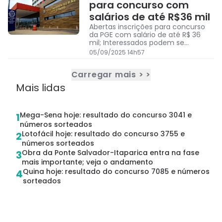
para concurso com
salários de até R$36 mil
Abertas inscrições para concurso
da PGE com salário de até R$ 36
mil; Interessados podem se
inscrever até 19 de setembro
05/09/2025 14h57
Carregar mais > >
Mais lidas
Mega-Sena hoje: resultado do concurso 3041 e
1
números sorteados
Lotofácil hoje: resultado do concurso 3755 e
2
números sorteados
Obra da Ponte Salvador-Itaparica entra na fase
3
mais importante; veja o andamento
Quina hoje: resultado do concurso 7085 e números
4
sorteados