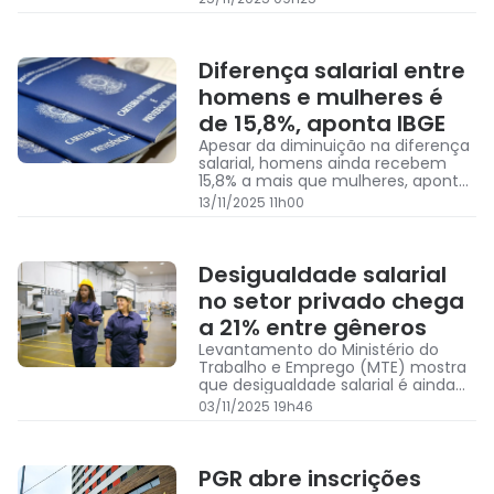
Especializado (AEE) em salas de
recursos multifuncionais
Diferença salarial entre
homens e mulheres é
de 15,8%, aponta IBGE
Apesar da diminuição na diferença
salarial, homens ainda recebem
15,8% a mais que mulheres, aponta
IBGE
13/11/2025 11h00
Desigualdade salarial
no setor privado chega
a 21% entre gêneros
Levantamento do Ministério do
Trabalho e Emprego (MTE) mostra
que desigualdade salarial é ainda
maior entre mulheres negras e
03/11/2025 19h46
homens não negros
PGR abre inscrições