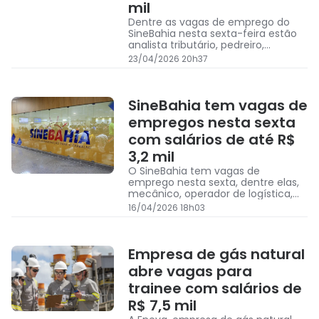
mil
Dentre as vagas de emprego do
SineBahia nesta sexta-feira estão
analista tributário, pedreiro,
recepcionista e padeiro
23/04/2026 20h37
SineBahia tem vagas de
empregos nesta sexta
com salários de até R$
3,2 mil
O SineBahia tem vagas de
emprego nesta sexta, dentre elas,
mecânico, operador de logística,
jardineiro
16/04/2026 18h03
Empresa de gás natural
abre vagas para
trainee com salários de
R$ 7,5 mil