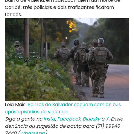
bairro de Valéria, em Salvador, além da morte de
Caribé, três policiais e dois traficantes ficaram
feridos.
Leia Mais:
Bairros de Salvador seguem sem ônibus
após episódios de violência
Siga a gente no
Insta
,
Facebook
,
Bluesky
e
X
. Envie
denúncia ou sugestão de pauta para (71) 99940 –
7440 (
WhatsApp
).