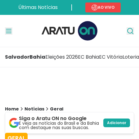
Últimas Notícias
AO VIVO
Salvador
Bahia
Eleições 2026
EC Bahia
EC Vitória
Loteri
Home
Notícias
Geral
Siga o Aratu ON no Google
E veja as notícias do Brasil e da Bahia
Adicionar
com destaque nas suas buscas.
GERAL