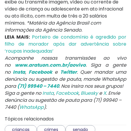
exibe ou transmite imagem, vídeo ou corrente de
vídeo de criança ou adolescente em ato infracional
ou ato ilícito, com multa de três a 20 salários
mínimos.
*Matéria da Agência Brasil com
informações da Agência Senado.
LEIA MAIS:
Porteiro de condomínio é agredido por
filho de morador após dar advertência sobre
‘roupas inadequadas’
A
companhe nossas transmissões ao vivo
no
www.aratuon.com.br/aovivo
. Siga a gente
no
Insta
,
Facebook
e
Twitter
. Quer mandar uma
denúncia ou sugestão de pauta, mande WhatsApp
para
(71) 99940 – 7440
. Nos insira nos seus grupos!
Siga a gente no
Insta
,
Facebook
,
Bluesky
e
X
. Envie
denúncia ou sugestão de pauta para (71) 99940 –
7440 (
WhatsApp
).
Tópicos relacionados
criancas
crimes
senado