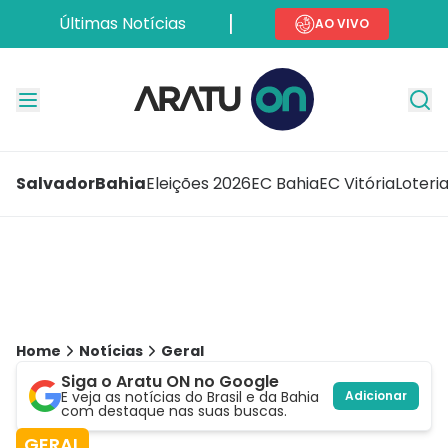
Últimas Notícias
AO VIVO
Salvador
Bahia
Eleições 2026
EC Bahia
EC Vitória
Loteri
Home
Notícias
Geral
Siga o Aratu ON no Google
E veja as notícias do Brasil e da Bahia
Adicionar
com destaque nas suas buscas.
GERAL