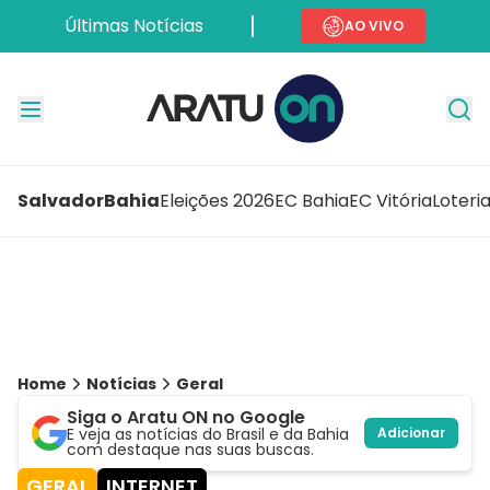
Últimas Notícias
AO VIVO
Salvador
Bahia
Eleições 2026
EC Bahia
EC Vitória
Loteri
Home
Notícias
Geral
Siga o Aratu ON no Google
E veja as notícias do Brasil e da Bahia
Adicionar
com destaque nas suas buscas.
GERAL
INTERNET