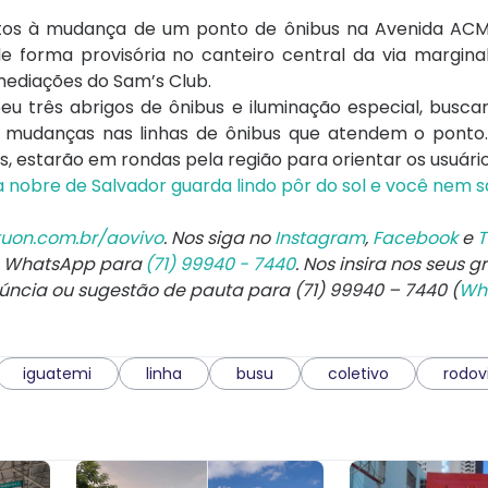
ntos à mudança de um ponto de ônibus na Avenida ACM.
e forma provisória no canteiro central da via margina
imediações do Sam’s Club.
eu três abrigos de ônibus e iluminação especial, busc
á mudanças nas linhas de ônibus que atendem o ponto
, estarão em rondas pela região para orientar os usuário
 nobre de Salvador guarda lindo pôr do sol e você nem s
uon.com.br/aovivo
. Nos siga no
Instagram
,
Facebook
e
T
e WhatsApp para
(71) 99940 - 7440
. Nos insira nos seus g
núncia ou sugestão de pauta para (71) 99940 – 7440 (
Wh
iguatemi
linha
busu
coletivo
rodov