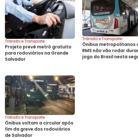
Trânsito e Transporte
Trânsito e Transporte
Ônibus metropolitanos 
Projeto prevê metrô gratuito
RMS não vão rodar dura
para rodoviários na Grande
jogo do Brasil nesta se
Salvador
Trânsito e Transporte
Ônibus voltam a circular após
fim da greve dos rodoviários
de Salvador