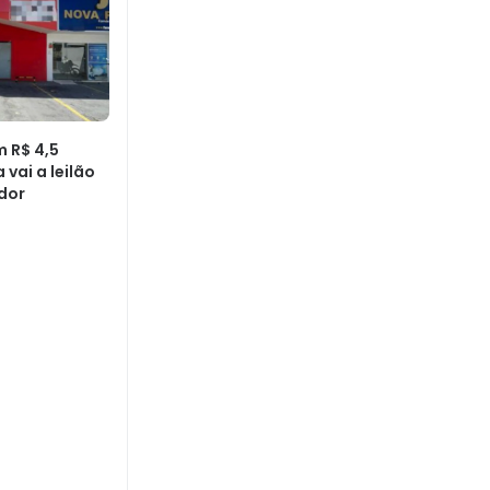
 R$ 4,5
 vai a leilão
ador