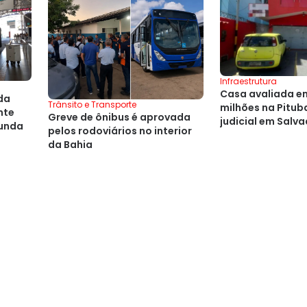
Infraestrutura
Casa avaliada em
da
Trânsito e Transporte
milhões na Pituba
nte
Greve de ônibus é aprovada
judicial em Salv
gunda
pelos rodoviários no interior
da Bahia