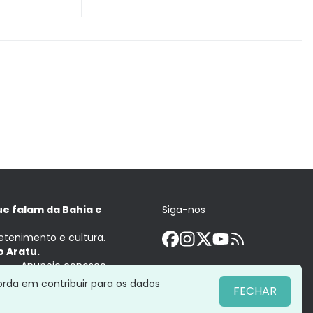
ue falam da Bahia e
Siga-nos
retenimento e cultura.
 Aratu.
Anuncie conosco
orda em contribuir para os dados
FECHAR