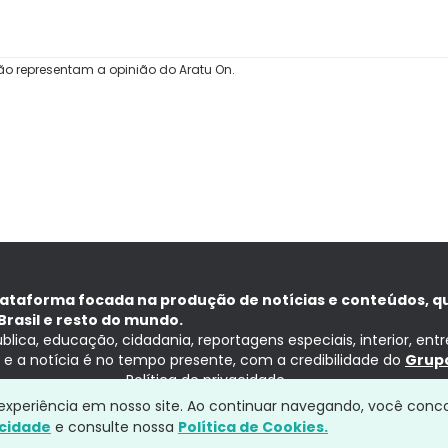
ão representam a opinião do Aratu On.
lataforma focada na produção de notícias e conteúdos, q
Brasil e resto do mundo.
ública, educação, cidadania, reportagens especiais, interior, ent
ia e a notícia é no tempo presente, com a credibilidade do
Grupo
Política de privacidade
a experiência em nosso site. Ao continuar navegando, você conc
acidade
e consulte nossa
Política de Cookies.