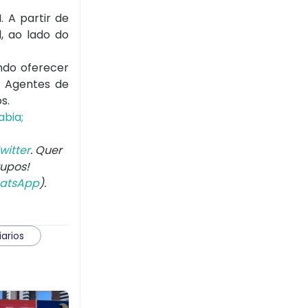
 A partir de
l, ao lado do
ando oferecer
. Agentes de
s.
abia;
witter
. Quer
rupos!
atsApp
).
iarios