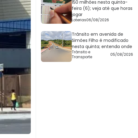
150 milhões nesta quinta-
feira (6); veja até que horas
jogar
Loterias
06/08/2026
Trânsito em avenida de
Simões Filho é modificado
nesta quinta; entenda onde
Trânsito e
05/08/2026
Transporte