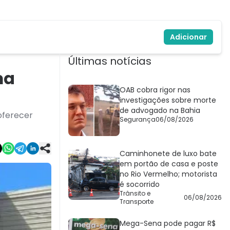
Adicionar
Últimas notícias
ma
OAB cobra rigor nas
investigações sobre morte
de advogado na Bahia
oferecer
Segurança
06/08/2026
Caminhonete de luxo bate
em portão de casa e poste
no Rio Vermelho; motorista
é socorrido
Trânsito e
06/08/2026
Transporte
Mega-Sena pode pagar R$