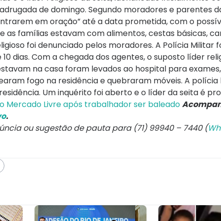
madrugada de domingo. Segundo moradores e parentes da
entrarem em oração” até a data prometida, com o possí
ue as famílias estavam com alimentos, cestas básicas, ca
oso foi denunciado pelos moradores. A Polícia Militar fo
0 dias. Com a chegada dos agentes, o suposto líder relig
e estavam na casa foram levados ao hospital para exames
atearam fogo na residência e quebraram móveis. A polícia
dência. Um inquérito foi aberto e o líder da seita é pr
o Mercado Livre após trabalhador ser baleado
Acompan
vo
.
núncia ou sugestão de pauta para (71) 99940 – 7440 (
Wh