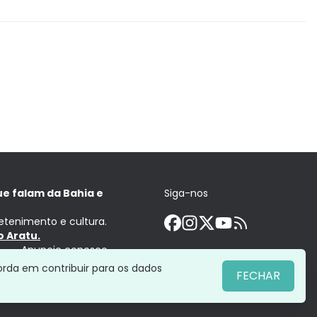
ue falam da Bahia e
Siga-nos
retenimento e cultura.
 Aratu.
Anuncie conosco
orda em contribuir para os dados
FECHAR