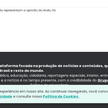
ão representam a opinião do Aratu On.
lataforma focada na produção de notícias e conteúdos, q
Brasil e resto do mundo.
ública, educação, cidadania, reportagens especiais, interior, ent
ia e a notícia é no tempo presente, com a credibilidade do
Grupo
Política de privacidade
a experiência em nosso site. Ao continuar navegando, você conc
acidade
e consulte nossa
Política de Cookies.