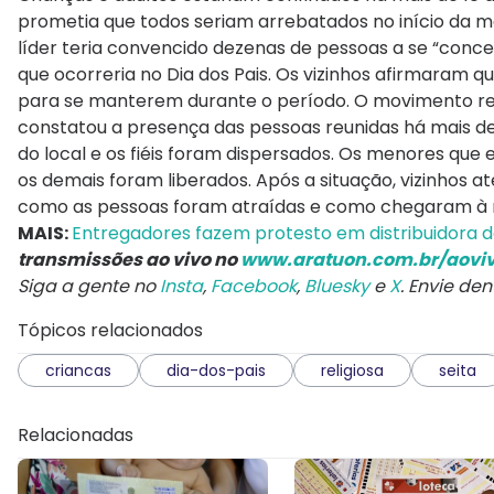
prometia que todos seriam arrebatados no início da 
líder teria convencido dezenas de pessoas a se “conc
que ocorreria no Dia dos Pais. Os vizinhos afirmaram q
para se manterem durante o período. O movimento religi
constatou a presença das pessoas reunidas há mais de 1
do local e os fiéis foram dispersados. Os menores qu
os demais foram liberados. Após a situação, vizinhos 
como as pessoas foram atraídas e como chegaram à resi
MAIS:
Entregadores fazem protesto em distribuidora d
transmissões ao vivo no
www.aratuon.com.br/aovi
Siga a gente no
Insta
,
Facebook
,
Bluesky
e
X
. Envie de
Tópicos relacionados
criancas
dia-dos-pais
religiosa
seita
Relacionadas