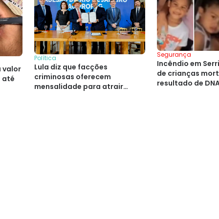
Segurança
Política
Incêndio em Serr
Lula diz que facções
 valor
de crianças mor
criminosas oferecem
 até
resultado de DN
mensalidade para atrair
liberação e velór
crianças ao crime