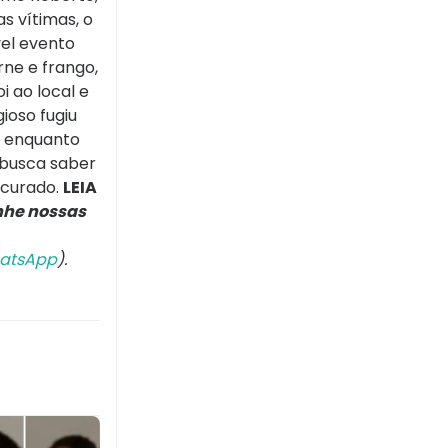
s vítimas, o
vel evento
rne e frango,
i ao local e
ioso fugiu
, enquanto
 busca saber
ocurado.
LEIA
he nossas
atsApp
).