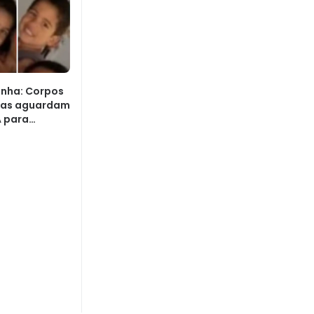
inha: Corpos
tas aguardam
A para
io