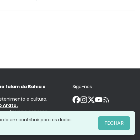
ue falam da Bahia e
Siga-nos
retenimento e cultura.
 Aratu.
Anuncie conosco
orda em contribuir para os dados
FECHAR