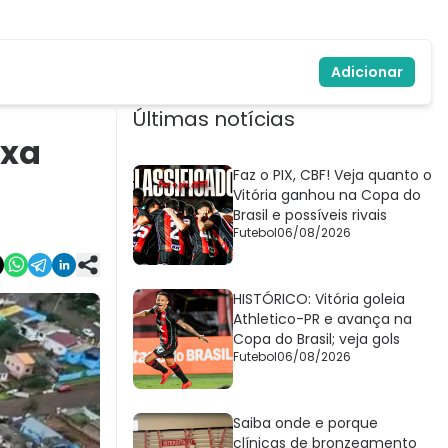
Adicionar
Últimas notícias
ixa
Faz o PIX, CBF! Veja quanto o
Vitória ganhou na Copa do
Brasil e possíveis rivais
Futebol
06/08/2026
HISTÓRICO: Vitória goleia
Athletico-PR e avança na
Copa do Brasil; veja gols
Futebol
06/08/2026
Saiba onde e porque
clínicas de bronzeamento