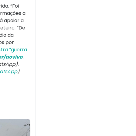
da. “Foi
formações a
á apoiar a
eteiro. “De
dio da
os por
tra “guerra
r/aovivo
.
tsApp).
atsApp
).