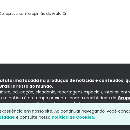
ão representam a opinião do Aratu On.
lataforma focada na produção de notícias e conteúdos, q
Brasil e resto do mundo.
ública, educação, cidadania, reportagens especiais, interior, ent
ia e a notícia é no tempo presente, com a credibilidade do
Grupo
Política de privacidade
a experiência em nosso site. Ao continuar navegando, você conc
acidade
e consulte nossa
Política de Cookies.