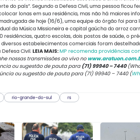
e do país”. Segundo a Defesa Civil, uma pessoa ficou feri
colocar lonas em sua residência, mas não há maiores in
madrugada de hoje (16/6), uma equipe do órgão foi para l
ual da Música Missioneira e capital gaúcha do arroz carr
residências, quatro escolas, dois postos de saúde, o pré
e diversos estabelecimentos comerciais foram destelhad
 Defesa Civil.
LEIA MAIS:
MP recomenda providências con
e nossas transmissões ao vivo no
www.aratuon.com.b
úncia ou sugestão de pauta para
(71) 99940 – 7440
(Wha
núncia ou sugestão de pauta para (71) 99940 – 7440 (
Wh
rio-grande-do-sul
rs