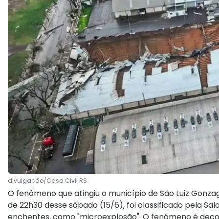
divulgação/Casa Civil RS
O fenômeno que atingiu o município de São Luiz Gonzaga
de 22h30 desse sábado (15/6), foi classificado pela Sa
enchentes, como "microexplosão". O fenômeno é decorr