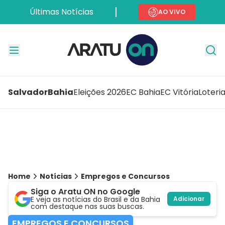
Últimas Notícias
AO VIVO
Salvador
Bahia
Eleições 2026
EC Bahia
EC Vitória
Loteri
Home
Notícias
Empregos e Concursos
Siga o Aratu ON no Google
E veja as notícias do Brasil e da Bahia
Adicionar
com destaque nas suas buscas.
EMPREGOS E CONCURSOS