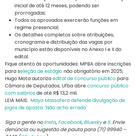
inicial de até 12 meses, podendo ser
prorrogadas;
Todos os aprovados exercerão funções em
regime presencial;
Os detalhes completos sobre atribuições,
cronograma e distribuição das vagas por
município estão disponíveis no Anexo I e II do
edital.
Fique atento às oportunidades: MPBA abre inscrições
para s
eleção de estágio
não obrigatório em 2025;
Hugo Mota autoriza
edital de concurso público
para
Câmara de Deputados; Ufba abre
concurso público
com salários
de até R$ 13,2 mil.
LEIA MAIS:
Maya Massafera defende divulgação de
jogos de aposta: 'Não acho errado'
Siga a gente no
Insta
,
Facebook
,
Bluesky
e
X
. Envie
denúncia ou sugestão de pauta para (71) 99940 –