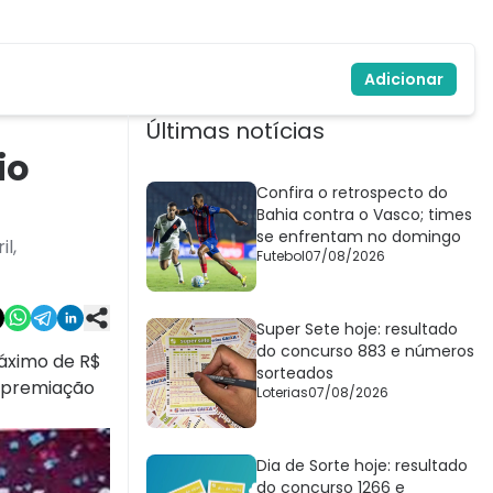
Adicionar
Últimas notícias
io
Confira o retrospecto do
Bahia contra o Vasco; times
se enfrentam no domingo
l,
Futebol
07/08/2026
Super Sete hoje: resultado
do concurso 883 e números
máximo de R$
sorteados
a premiação
Loterias
07/08/2026
Dia de Sorte hoje: resultado
do concurso 1266 e