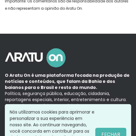
Importante: Os comentários são de responsabilidade dos autores
e não representam a opinião do Aratu On.
O Aratu On é uma plataforma focada na produção de
notícias e conteúdos, que falam da Bahia e dos
baianos para o Brasil e resto do mundo.
Política, segurança pública, educação, cidadania,
reportagens especiais, interior, entretenimento e cultura.
Aqui, tudo vira notícia e a notícia é no tempo presente,
com a credibilidade do
Grupo Aratu.
Nós utilizamos cookies para aprimorar e
Grupo Aratu
Política de privacidade
Anuncie conosco
personalizar a sua experiência em
nosso site. Ao continuar navegando,
você concorda em contribuir para os
FECHAR