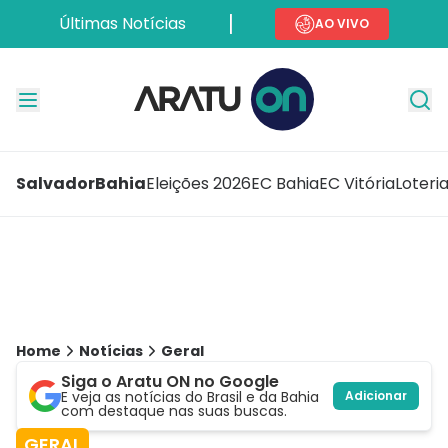
Últimas Notícias
AO VIVO
Salvador
Bahia
Eleições 2026
EC Bahia
EC Vitória
Loteri
Home
Notícias
Geral
Siga o Aratu ON no Google
E veja as notícias do Brasil e da Bahia
Adicionar
com destaque nas suas buscas.
GERAL