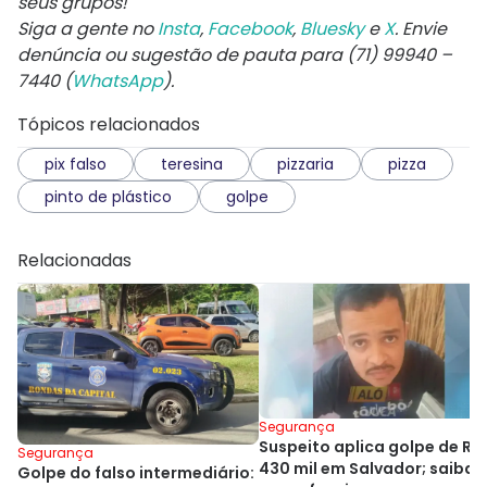
seus grupos!
Siga a gente no
Insta
,
Facebook
,
Bluesky
e
X
. Envie
denúncia ou sugestão de pauta para (71) 99940 –
7440 (
WhatsApp
).
Tópicos relacionados
pix falso
teresina
pizzaria
pizza
pinto de plástico
golpe
Relacionadas
Segurança
Suspeito aplica golpe de R$
Segurança
430 mil em Salvador; saiba
Golpe do falso intermediário: