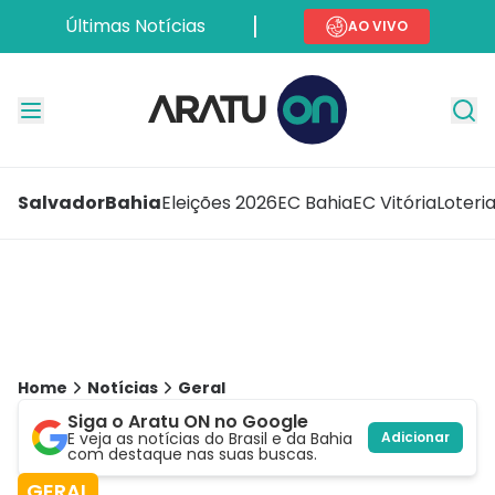
Últimas Notícias
AO VIVO
Salvador
Bahia
Eleições 2026
EC Bahia
EC Vitória
Loteri
Home
Notícias
Geral
Siga o Aratu ON no Google
E veja as notícias do Brasil e da Bahia
Adicionar
com destaque nas suas buscas.
GERAL