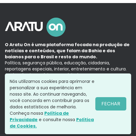
O Aratu On é uma plataforma focada na produção de
notícias e conteúdos, que falam da Bahia e dos
baianos para o Brasil e resto do mundo.
Política, segurança pública, educação, cidadania,
reportagens especiais, interior, entretenimento e cultura.
Aqui, tudo vira notícia e a notícia é no tempo presente,
com a credibilidade do
Grupo Aratu.
Nós utilizamos cookies para aprimorar e
Grupo Aratu
Política de privacidade
Anuncie conosco
personalizar a sua experiência em
nosso site. Ao continuar navegando,
você concorda em contribuir para os
FECHAR
dados estatísticos de melhoria.
Siga-nos
Conheça nossa
Política de
Privacidade
e consulte nossa
Política
de Cookies.