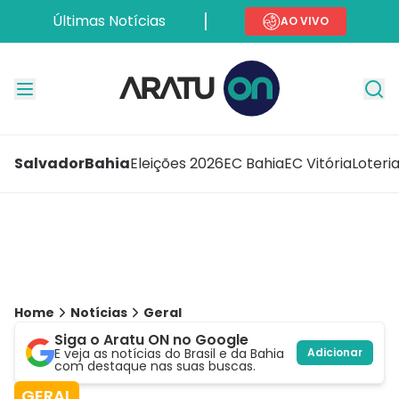
Últimas Notícias
AO VIVO
Salvador
Bahia
Eleições 2026
EC Bahia
EC Vitória
Loteri
Home
Notícias
Geral
Siga o Aratu ON no Google
E veja as notícias do Brasil e da Bahia
Adicionar
com destaque nas suas buscas.
GERAL