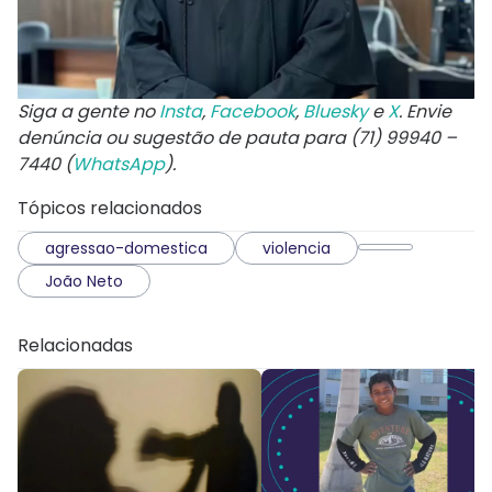
Siga a gente no
Insta
,
Facebook
,
Bluesky
e
X
. Envie
denúncia ou sugestão de pauta para (71) 99940 –
7440 (
WhatsApp
).
Tópicos relacionados
agressao-domestica
violencia
João Neto
Relacionadas