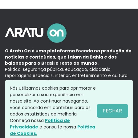
O Aratu On é uma plataforma focada na produção de
notícias e conteúdos, que falam da Bahia e dos
baianos para o Brasil e resto do mundo.
Política, segurança pública, educação, cidadania,
reportagens especiais, interior, entretenimento e cultura.
Aqui, tudo vira notícia e a notícia é no tempo presente,
com a credibilidade do
Grupo Aratu.
Nós utilizamos cookies para aprimorar e
Grupo Aratu
Política de privacidade
Anuncie conosco
personalizar a sua experiência em
nosso site. Ao continuar navegando,
você concorda em contribuir para os
FECHAR
dados estatísticos de melhoria.
Siga-nos
Conheça nossa
Política de
Privacidade
e consulte nossa
Política
de Cookies.