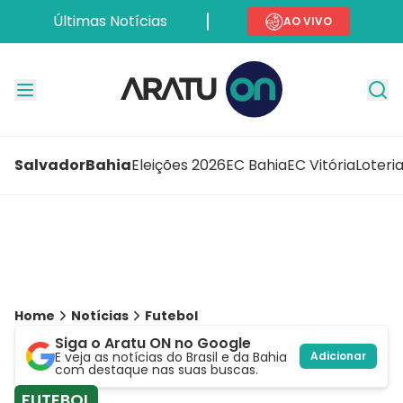
Últimas Notícias
AO VIVO
Salvador
Bahia
Eleições 2026
EC Bahia
EC Vitória
Loteri
Home
Notícias
Futebol
Siga o Aratu ON no Google
E veja as notícias do Brasil e da Bahia
Adicionar
com destaque nas suas buscas.
FUTEBOL