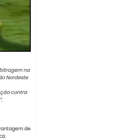
rbitragem na
 do Nordeste
ação contra
.
a vantagem de
ça.