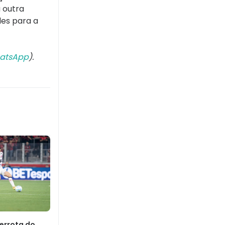
 outra
les para a
atsApp
).
Derrota do