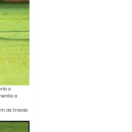
ria o
lmente a
com as travas