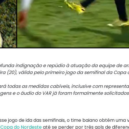
rofunda indignação e repúdio à atuação da equipe de a
ira (20), válida pelo primeiro jogo da semifinal da Copa
ará todas as medidas cabíveis, inclusive com represent
gens e o áudio do VAR já foram formalmente solicitados”
esse jogo de ida das semifinais, o time baiano obtém um
a
Copa do Nordeste
até se perder por três gols de diferen