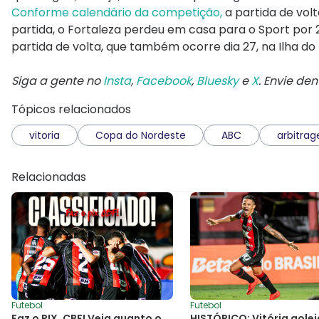
Conforme calendário da competição,
a partida de volt
partida, o Fortaleza perdeu em casa para o Sport po
partida de volta, que também ocorre dia 27, na Ilha do 
Siga a gente no
Insta
,
Facebook
,
Bluesky
e
X
. Envie de
Tópicos relacionados
vitoria
Copa do Nordeste
ABC
arbitra
Relacionadas
Futebol
Futebol
Faz o PIX, CBF! Veja quanto o
HISTÓRICO: Vitória golei