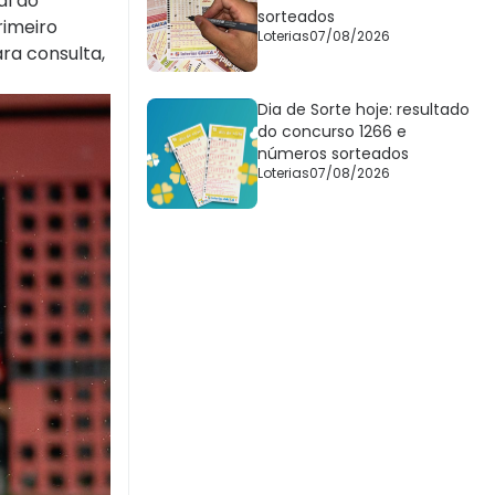
al do
sorteados
rimeiro
Loterias
07/08/2026
ra consulta,
Dia de Sorte hoje: resultado
do concurso 1266 e
números sorteados
Loterias
07/08/2026