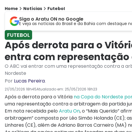
Home
Notícias
Futebol
Siga o Aratu ON no Google
E veja as notícias do Brasil e da Bahia com destaque n
FUTEBOL
Após derrota para o Vitór
entra com representação
O ABC vai entrar com uma representação contra a arbi
Nordeste
Por
Lucas Pereira
.
21/05/2026 18h45
Atualizado em:
25/05/2026 18h23
Após a derrota para o Vitória
na Copa do Nordeste por
uma representação contra a arbitragem da partida jun
Em nota recebida pelo
Aratu On
, o “Mais Querido” afi
arbitragem” composta por Léo Simão Holanda (CE); assi
Linhares (CE), além de Adriano Barros Carneiro (MA) n