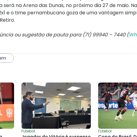
a será na Arena das Dunas, no próximo dia 27 de maio. Na
r 2x1 e o time pernambucano goza de uma vantagem simp
Retiro.
núncia ou sugestão de pauta para (71) 99940 – 7440 (
Wh
gem
Futebol
Futebol
a
Jogador do Vitória é suspenso
Copa do Brasil: 