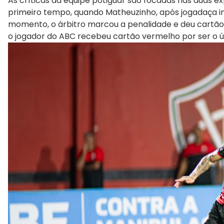
As críticas da equipe potiguar são focadas nas duas exp
primeiro tempo, quando Matheuzinho, após jogadaça ind
momento, o árbitro marcou a penalidade e deu cartão
o jogador do ABC recebeu cartão vermelho por ser o ú