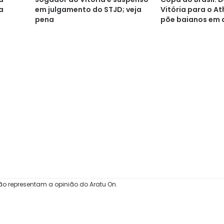
a
em julgamento do STJD; veja
Vitória para o At
pena
põe baianos em
ão representam a opinião do Aratu On.