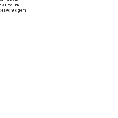
hletico-PR
 desvantagem