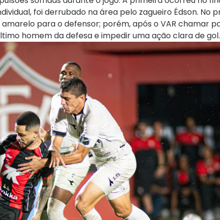
ulsões sofridas durante o jogo. A primeira ocorreu no fin
ividual, foi derrubado na área pelo zagueiro Édson. No p
 amarelo para o defensor; porém, após o VAR chamar pa
ltimo homem da defesa e impedir uma ação clara de gol.