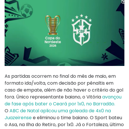
As partidas ocorrem no final do mês de maio, em
formato ida/volta, com decisão por pênaltis em
caso de empate, além de não haver o critério do gol
fora. Único representante baiano, o Vitória
avançou
de fase após bater o Ceará por 1x0, no Barradão.
O
ABC de Natal aplicou uma goleada de 4x0 na
Juazeirense
e eliminou o time baiano. O Sport bateu
o Asa, na Ilha do Retiro, por 1x0. Já o Fortaleza, último