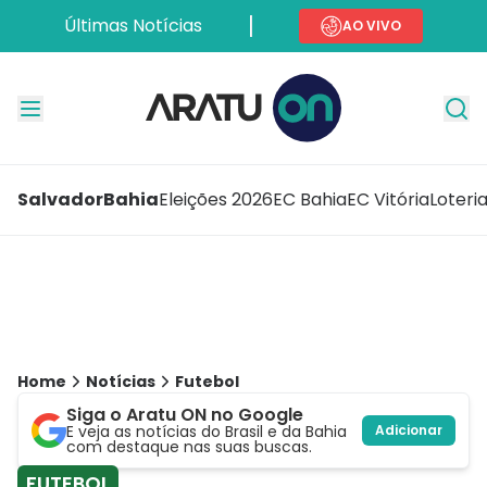
Últimas Notícias
AO VIVO
Salvador
Bahia
Eleições 2026
EC Bahia
EC Vitória
Loteri
Home
Notícias
Futebol
Siga o Aratu ON no Google
E veja as notícias do Brasil e da Bahia
Adicionar
com destaque nas suas buscas.
FUTEBOL