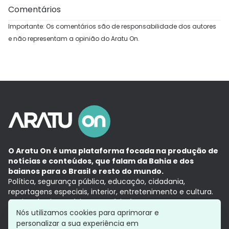
Comentários
Importante: Os comentários são de responsabilidade dos autores
e não representam a opinião do Aratu On.
O Aratu On é uma plataforma focada na produção de
notícias e conteúdos, que falam da Bahia e dos
baianos para o Brasil e resto do mundo.
Política, segurança pública, educação, cidadania,
reportagens especiais, interior, entretenimento e cultura.
Aqui, tudo vira notícia e a notícia é no tempo presente,
com a credibilidade do
Grupo Aratu.
Nós utilizamos cookies para aprimorar e
Grupo Aratu
Política de privacidade
Anuncie conosco
personalizar a sua experiência em