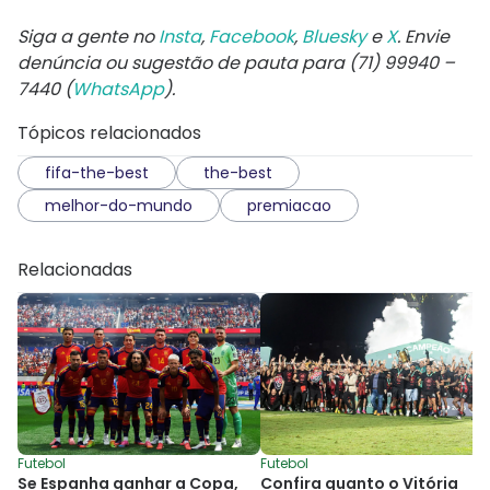
Siga a gente no
Insta
,
Facebook
,
Bluesky
e
X
. Envie
denúncia ou sugestão de pauta para (71) 99940 –
7440 (
WhatsApp
).
Tópicos relacionados
fifa-the-best
the-best
melhor-do-mundo
premiacao
Relacionadas
Futebol
Futebol
Se Espanha ganhar a Copa,
Confira quanto o Vitória