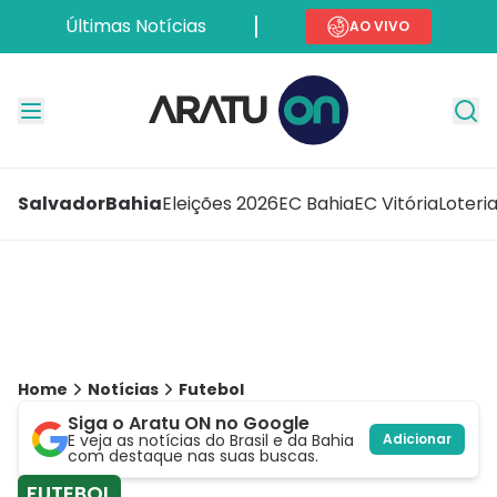
Últimas Notícias
AO VIVO
Salvador
Bahia
Eleições 2026
EC Bahia
EC Vitória
Loteri
Home
Notícias
Futebol
Siga o Aratu ON no Google
E veja as notícias do Brasil e da Bahia
Adicionar
com destaque nas suas buscas.
FUTEBOL