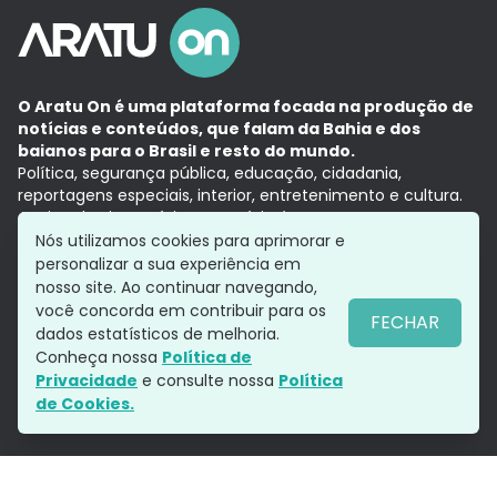
O Aratu On é uma plataforma focada na produção de
notícias e conteúdos, que falam da Bahia e dos
baianos para o Brasil e resto do mundo.
Política, segurança pública, educação, cidadania,
reportagens especiais, interior, entretenimento e cultura.
Aqui, tudo vira notícia e a notícia é no tempo presente,
com a credibilidade do
Grupo Aratu.
Nós utilizamos cookies para aprimorar e
Grupo Aratu
Política de privacidade
Anuncie conosco
personalizar a sua experiência em
nosso site. Ao continuar navegando,
você concorda em contribuir para os
FECHAR
dados estatísticos de melhoria.
Siga-nos
Conheça nossa
Política de
Privacidade
e consulte nossa
Política
de Cookies.