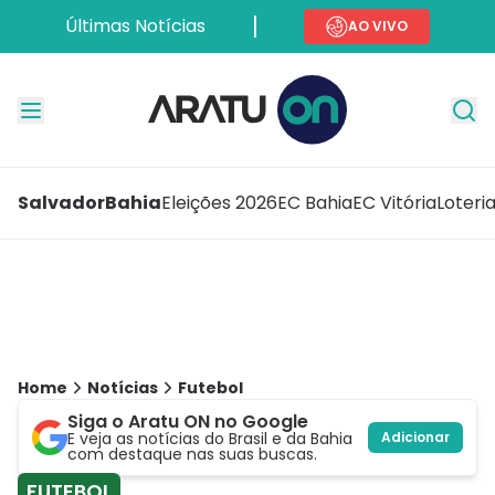
Últimas Notícias
AO VIVO
Salvador
Bahia
Eleições 2026
EC Bahia
EC Vitória
Loteri
Home
Notícias
Futebol
Siga o Aratu ON no Google
E veja as notícias do Brasil e da Bahia
Adicionar
com destaque nas suas buscas.
FUTEBOL