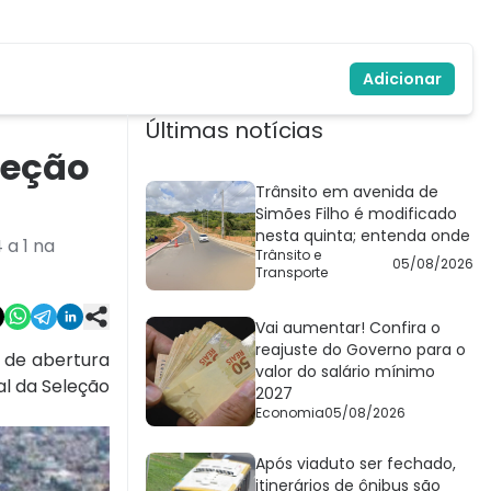
Adicionar
Últimas notícias
leção
Trânsito em avenida de
Simões Filho é modificado
nesta quinta; entenda onde
 a 1 na
Trânsito e
05/08/2026
Transporte
Vai aumentar! Confira o
reajuste do Governo para o
a de abertura
valor do salário mínimo
al da Seleção
2027
Economia
05/08/2026
Após viaduto ser fechado,
itinerários de ônibus são