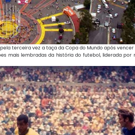
u pela terceira vez a taça da Copa do Mundo após vencer a
es mais lembradas da história do futebol, liderada po