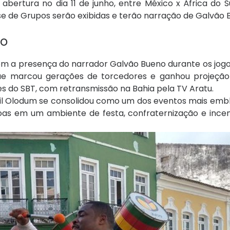
abertura no dia 11 de junho, entre México x África do S
ase de Grupos serão exibidas e terão narração de Galvão 
do
om a presença do narrador Galvão Bueno durante os jogo
que marcou gerações de torcedores e ganhou projeção
s do SBT, com retransmissão na Bahia pela TV Aratu.
rasil Olodum se consolidou como um dos eventos mais em
soas em um ambiente de festa, confraternização e ince