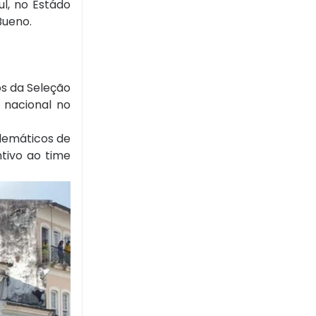
ul, no Estádo
Bueno.
s da Seleção
 nacional no
blemáticos de
ntivo ao time