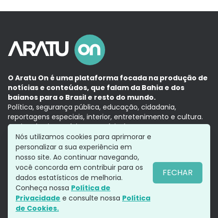
O Aratu On é uma plataforma focada na produção de
notícias e conteúdos, que falam da Bahia e dos
baianos para o Brasil e resto do mundo.
Política, segurança pública, educação, cidadania,
reportagens especiais, interior, entretenimento e cultura.
Aqui, tudo vira notícia e a notícia é no tempo presente,
com a credibilidade do
Grupo Aratu.
Nós utilizamos cookies para aprimorar e
Grupo Aratu
Política de privacidade
Anuncie conosco
personalizar a sua experiência em
nosso site. Ao continuar navegando,
você concorda em contribuir para os
FECHAR
dados estatísticos de melhoria.
Siga-nos
Conheça nossa
Política de
Privacidade
e consulte nossa
Política
de Cookies.