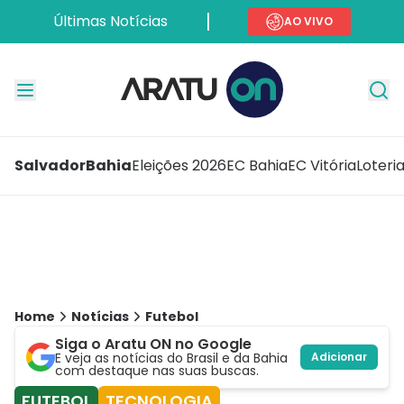
Últimas Notícias
AO VIVO
Salvador
Bahia
Eleições 2026
EC Bahia
EC Vitória
Loteri
Home
Notícias
Futebol
Siga o Aratu ON no Google
E veja as notícias do Brasil e da Bahia
Adicionar
com destaque nas suas buscas.
FUTEBOL
TECNOLOGIA