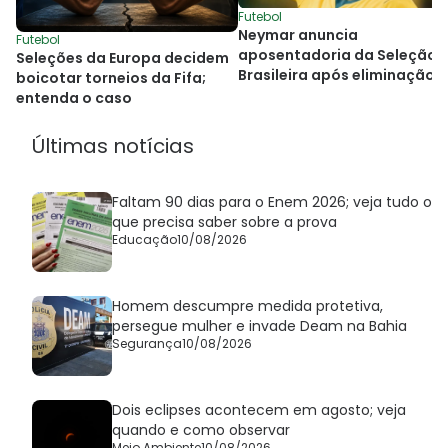
Futebol
Neymar anuncia
Futebol
aposentadoria da Seleção
Seleções da Europa decidem
Brasileira após eliminação 
boicotar torneios da Fifa;
Copa do Mundo
entenda o caso
Últimas notícias
Faltam 90 dias para o Enem 2026; veja tudo o
que precisa saber sobre a prova
Educação
10/08/2026
Homem descumpre medida protetiva,
persegue mulher e invade Deam na Bahia
Segurança
10/08/2026
Dois eclipses acontecem em agosto; veja
quando e como observar
Meio Ambiente
10/08/2026