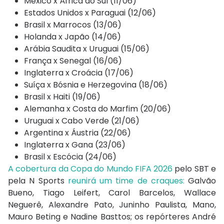
México x África do Sul (11/06)
Estados Unidos x Paraguai (12/06)
Brasil x Marrocos (13/06)
Holanda x Japão (14/06)
Arábia Saudita x Uruguai (15/06)
França x Senegal (16/06)
Inglaterra x Croácia (17/06)
Suíça x Bósnia e Herzegovina (18/06)
Brasil x Haiti (19/06)
Alemanha x Costa do Marfim (20/06)
Uruguai x Cabo Verde (21/06)
Argentina x Áustria (22/06)
Inglaterra x Gana (23/06)
Brasil x Escócia (24/06)
A cobertura da Copa do Mundo FIFA 2026
pelo SBT e
pela N Sports
reunirá um time de craques:
Galvão
Bueno, Tiago Leifert, Carol Barcelos, Wallace
Neguerê, Alexandre Pato, Juninho Paulista, Mano,
Mauro Beting e Nadine Basttos; os repórteres André