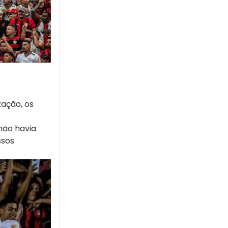
zação, os
não havia
ssos