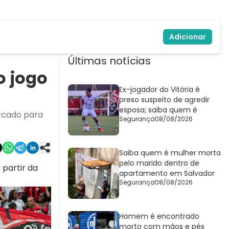
Adicionar
Últimas notícias
o jogo
Ex-jogador do Vitória é
preso suspeito de agredir
esposa; saiba quem é
arcado para
Segurança
08/08/2026
Saiba quem é mulher morta
pelo marido dentro de
 partir da
apartamento em Salvador
Segurança
08/08/2026
Homem é encontrado
morto com mãos e pés