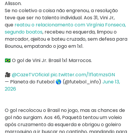
Alisson.
Se no coletivo a coisa não engrenou, a resolução
teve que ser no talento individual. Aos 31, Vini Jr,
que
reatou o relacionamento com Virgínia Fonseca,
segundo boatos
, recebeu na esquerda, limpou o
marcador, ajeitou e bateu cruzado, sem defesa para
Bounou, empatando o jogo em 1x1.
🇧🇷 O gol de Vini Jr. Brasil 1x1 Marrocos.
🎥
@CazeTVOficial
pic.twitter.com/1f1atmzsGN
— Planeta do Futebol 🌎 (@futebol_info)
June 13,
2026
O gol recolocou o Brasil no jogo, mas as chances de
gol não surgiam. Aos 46, Paquetá tentou um voleio
após cruzamento da esquerda e obrigou o goleiro
marroquino a ir buscar no cantinho, mandando para