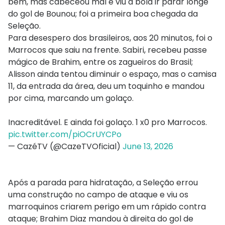
bem, mas cabeceou mal e viu a bola ir parar longe
do gol de Bounou; foi a primeira boa chegada da
Seleção.
Para desespero dos brasileiros, aos 20 minutos, foi o
Marrocos que saiu na frente. Sabiri, recebeu passe
mágico de Brahim, entre os zagueiros do Brasil;
Alisson ainda tentou diminuir o espaço, mas o camisa
11, da entrada da área, deu um toquinho e mandou
por cima, marcando um golaço.
Inacreditável. E ainda foi golaço. 1 x0 pro Marrocos.
pic.twitter.com/piOCrUYCPo
— CazéTV (@CazeTVOficial)
June 13, 2026
Após a parada para hidratação, a Seleção errou
uma construção no campo de ataque e viu os
marroquinos criarem perigo em um rápido contra
ataque; Brahim Diaz mandou à direita do gol de