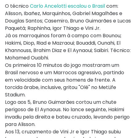
O técnico
Carlo Ancelotti escalou o Brasil
com:
Alisson, Ibañez, Marquinhos, Gabriel Magalhães e
Douglas Santos; Casemiro, Bruno Guimarães e Lucas
Paquetá; Raphinha, Igor Thiago e Vini Jr.
Já os marroquinos foram à campo com Bounou;
Hakimi, Diop, Riad e Mazraoui; Bouaddi, Ounahi, El
Khannouss, Brahim Diaz e El Aynaoui; Saibiri. Técnico:
Mohamed Ouabhi.
Os primeiros 10 minutos do jogo mostraram um
Brasil nervoso e um Marrocos agressivo, partindo
em velocidade com seus homens de frente. A
torcida árabe, inclusive, gritou "Olé" no MetLife
Stadium.
Logo aos 5, Bruno Guimarães cortou um chute
perigoso de El Aynaous. No lance seguinte, Hakimi
invadiu pela direita e bateu cruzado, levando perigo
para Alisson.
Aos 13, cruzamento de Vini Jr e Igor Thiago subiu