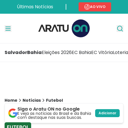
Últimas Notícias
AO VIVO
Salvador
Bahia
Eleições 2026
EC Bahia
EC Vitória
Loteri
Home
Notícias
Futebol
Siga o Aratu ON no Google
E veja as notícias do Brasil e da Bahia
Adicionar
com destaque nas suas buscas.
FUTEBOL