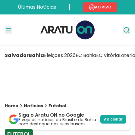
Últimas Notícias
AO VIVO
Salvador
Bahia
Eleições 2026
EC Bahia
EC Vitória
Loteri
Home
Notícias
Futebol
Siga o Aratu ON no Google
E veja as notícias do Brasil e da Bahia
Adicionar
com destaque nas suas buscas.
FUTEBOL