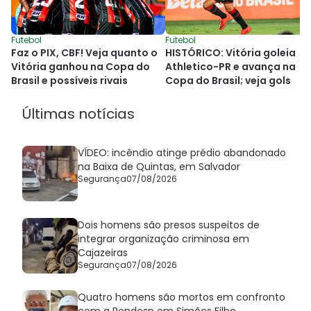
Futebol
Futebol
Faz o PIX, CBF! Veja quanto o
HISTÓRICO: Vitória goleia
Vitória ganhou na Copa do
Athletico-PR e avança na
Brasil e possíveis rivais
Copa do Brasil; veja gols
Últimas notícias
VÍDEO: incêndio atinge prédio abandonado
na Baixa de Quintas, em Salvador
Segurança
07/08/2026
Dois homens são presos suspeitos de
integrar organização criminosa em
Cajazeiras
Segurança
07/08/2026
Quatro homens são mortos em confronto
com a Rondesp em Simões Filho