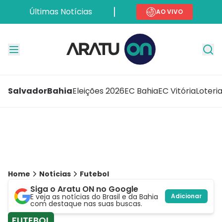
Últimas Notícias
AO VIVO
Salvador
Bahia
Eleições 2026
EC Bahia
EC Vitória
Loteri
Home
Notícias
Futebol
Siga o Aratu ON no Google
E veja as notícias do Brasil e da Bahia
Adicionar
com destaque nas suas buscas.
FUTEBOL