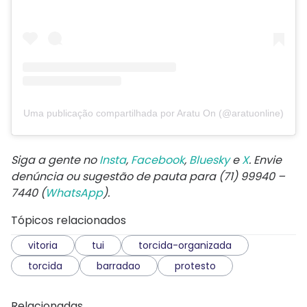
Uma publicação compartilhada por Aratu On (@aratuonline)
Siga a gente no
Insta
,
Facebook
,
Bluesky
e
X
. Envie
denúncia ou sugestão de pauta para (71) 99940 –
7440 (
WhatsApp
).
Tópicos relacionados
vitoria
tui
torcida-organizada
torcida
barradao
protesto
Relacionadas