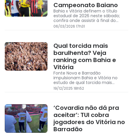
Campeonato Baiano
Bahia x Vitória definem o título
estadual de 2026 neste sábado;
confira onde assistir à final do
Campeonato Baiano
06/03/2026 17h31
Qual torcida mais
barulhenta? Veja
ranking com Bahia e
Vitória
Fonte Nova e Barradão
impulsionam Bahia e Vitória no
estudo de qual torcida mais
barulhenta da Série A
19/12/2025 18h52
‘Covardia não dá pra
aceitar’: TUI cobra
jogadores do Vitória no
Barradão