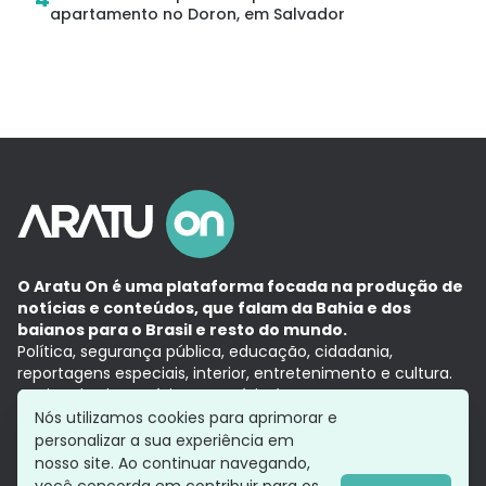
apartamento no Doron, em Salvador
O Aratu On é uma plataforma focada na produção de
notícias e conteúdos, que falam da Bahia e dos
baianos para o Brasil e resto do mundo.
Política, segurança pública, educação, cidadania,
reportagens especiais, interior, entretenimento e cultura.
Aqui, tudo vira notícia e a notícia é no tempo presente,
com a credibilidade do
Grupo Aratu.
Nós utilizamos cookies para aprimorar e
Grupo Aratu
Política de privacidade
Anuncie conosco
personalizar a sua experiência em
nosso site. Ao continuar navegando,