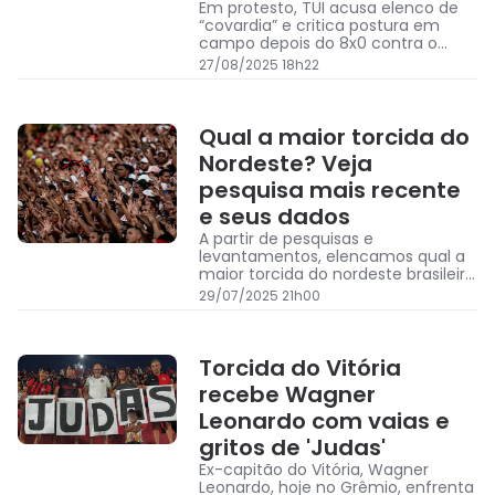
Em protesto, TUI acusa elenco de
“covardia” e critica postura em
campo depois do 8x0 contra o
Flamengo
27/08/2025 18h22
Qual a maior torcida do
Nordeste? Veja
pesquisa mais recente
e seus dados
A partir de pesquisas e
levantamentos, elencamos qual a
maior torcida do nordeste brasileiro
e também outros detalhes
29/07/2025 21h00
Torcida do Vitória
recebe Wagner
Leonardo com vaias e
gritos de 'Judas'
Ex-capitão do Vitória, Wagner
Leonardo, hoje no Grêmio, enfrenta