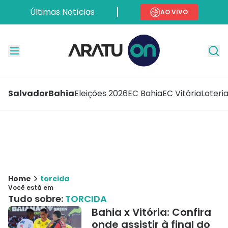
Últimas Notícias
AO VIVO
Salvador
Bahia
Eleições 2026
EC Bahia
EC Vitória
Loteri
Home
torcida
Você está em
Tudo sobre:
TORCIDA
Bahia x Vitória: Confira
onde assistir à final do