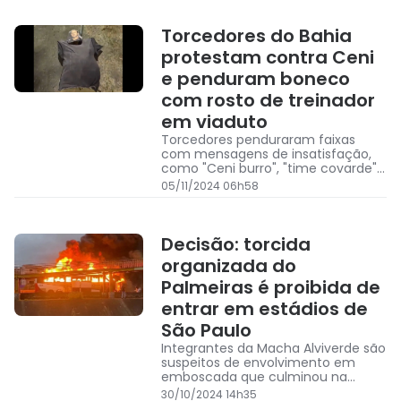
Torcedores do Bahia
protestam contra Ceni
e penduram boneco
com rosto de treinador
em viaduto
Torcedores penduraram faixas
com mensagens de insatisfação,
como "Ceni burro", "time covarde"
e "acabou a paz
05/11/2024 06h58
Decisão: torcida
organizada do
Palmeiras é proibida de
entrar em estádios de
São Paulo
Integrantes da Macha Alviverde são
suspeitos de envolvimento em
emboscada que culminou na
morte de torcedor cruzeirense no
30/10/2024 14h35