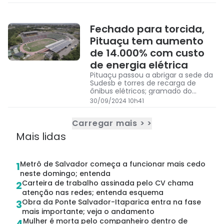
final de semana
Fechado para torcida,
Pituaçu tem aumento
de 14.000% com custo
de energia elétrica
Pituaçu passou a abrigar a sede da
Sudesb e torres de recarga de
ônibus elétricos; gramado do
estádio sofre com desgaste
30/09/2024 10h41
Carregar mais > >
Mais lidas
Metrô de Salvador começa a funcionar mais cedo
1
neste domingo; entenda
Carteira de trabalho assinada pelo CV chama
2
atenção nas redes; entenda esquema
Obra da Ponte Salvador-Itaparica entra na fase
3
mais importante; veja o andamento
Mulher é morta pelo companheiro dentro de
4