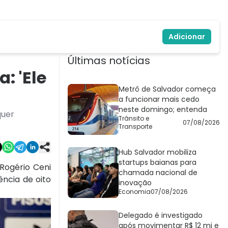
Adicionar
Últimas notícias
: 'Ele
Metrô de Salvador começa
a funcionar mais cedo
neste domingo; entenda
quer
Trânsito e
07/08/2026
Transporte
Hub Salvador mobiliza
startups baianas para
 Rogério Ceni
chamada nacional de
ncia de oito
inovação
Economia
07/08/2026
Delegado é investigado
após movimentar R$ 12 mi e