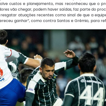
nvolve custos e planejamento, mas reconheceu que o pr
ores vão chegar, podem haver saídas, faz parte do proce
resgatar atuações recentes como sinal de que a equip
“mereceu ganhar”, como contra Santos e Grêmio, para ref