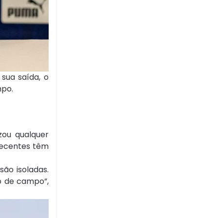
sua saída, o
mpo.
ou qualquer
 recentes têm
são isoladas.
o de campo”,