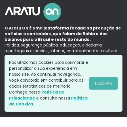
O Aratu On é uma plataforma focada na produção de
notícias e conteúdos, que falam da Bahia e dos
baianos para o Brasil e resto do mundo.
Política, segurança pública, educação, cidadania,
reportagens especiais, interior, entretenimento e cultura.
Aqui, tudo vira notícia e a notícia é no tempo presente,
com a credibilidade do
Grupo Aratu.
Nós utilizamos cookies para aprimorar e
Grupo Aratu
Política de privacidade
Anuncie conosco
personalizar a sua experiência em
nosso site. Ao continuar navegando,
você concorda em contribuir para os
FECHAR
dados estatísticos de melhoria.
Siga-nos
Conheça nossa
Política de
Privacidade
e consulte nossa
Política
de Cookies.