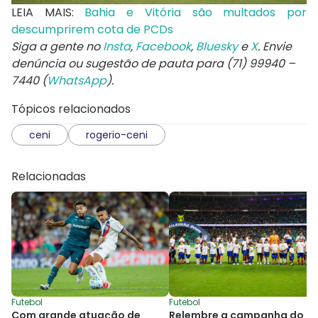
LEIA MAIS:
Bahia e Vitória são multados por
descumprirem cota de PCDs
Siga a gente no
Insta
,
Facebook
,
Bluesky
e
X
. Envie
denúncia ou sugestão de pauta para (71) 99940 –
7440 (
WhatsApp
).
Tópicos relacionados
ceni
rogerio-ceni
Relacionadas
Futebol
Futebol
Com grande atuação de
Relembre a campanha do