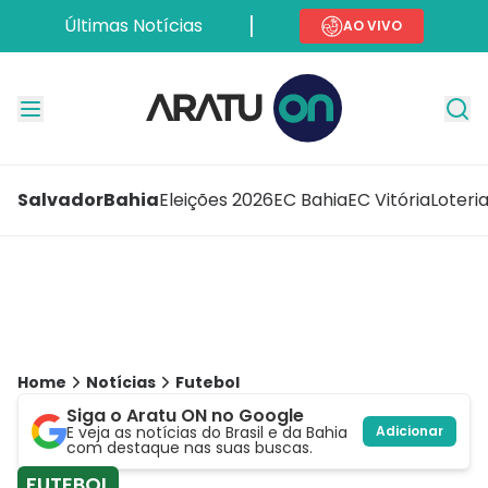
Últimas Notícias
AO VIVO
Salvador
Bahia
Eleições 2026
EC Bahia
EC Vitória
Loteri
Home
Notícias
Futebol
Siga o Aratu ON no Google
E veja as notícias do Brasil e da Bahia
Adicionar
com destaque nas suas buscas.
FUTEBOL