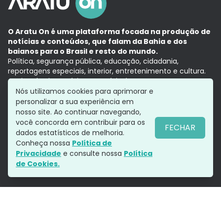
O Aratu On é uma plataforma focada na produção de
notícias e conteúdos, que falam da Bahia e dos
baianos para o Brasil e resto do mundo.
Política, segurança pública, educação, cidadania,
reportagens especiais, interior, entretenimento e cultura.
Aqui, tudo vira notícia e a notícia é no tempo presente,
com a credibilidade do
Grupo Aratu.
Nós utilizamos cookies para aprimorar e
Grupo Aratu
Política de privacidade
Anuncie conosco
personalizar a sua experiência em
nosso site. Ao continuar navegando,
você concorda em contribuir para os
FECHAR
dados estatísticos de melhoria.
Siga-nos
Conheça nossa
Política de
Privacidade
e consulte nossa
Política
de Cookies.