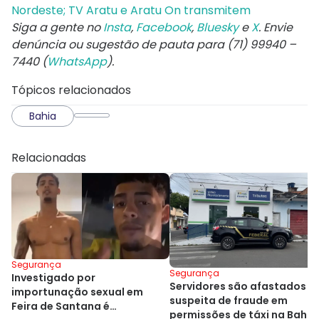
Nordeste; TV Aratu e Aratu On transmitem
Siga a gente no
Insta
,
Facebook
,
Bluesky
e
X
. Envie
denúncia ou sugestão de pauta para (71) 99940 –
7440 (
WhatsApp
).
Tópicos relacionados
Bahia
Relacionadas
Segurança
Segurança
Investigado por
Servidores são afastados p
importunação sexual em
suspeita de fraude em
Feira de Santana é
permissões de táxi na Bahia