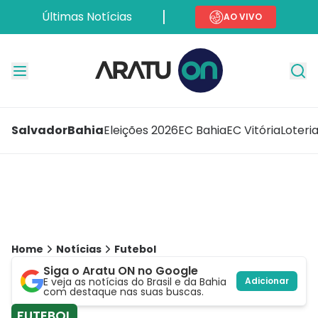
Últimas Notícias
AO VIVO
Salvador
Bahia
Eleições 2026
EC Bahia
EC Vitória
Loteri
Home
Notícias
Futebol
Siga o Aratu ON no Google
E veja as notícias do Brasil e da Bahia
Adicionar
com destaque nas suas buscas.
FUTEBOL