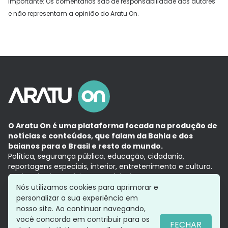
Importante: Os comentários são de responsabilidade dos autores
e não representam a opinião do Aratu On.
O Aratu On é uma plataforma focada na produção de
notícias e conteúdos, que falam da Bahia e dos
baianos para o Brasil e resto do mundo.
Política, segurança pública, educação, cidadania,
reportagens especiais, interior, entretenimento e cultura.
Aqui, tudo vira notícia e a notícia é no tempo presente,
com a credibilidade do
Grupo Aratu.
Nós utilizamos cookies para aprimorar e
Grupo Aratu
Política de privacidade
Anuncie conosco
personalizar a sua experiência em
nosso site. Ao continuar navegando,
você concorda em contribuir para os
FECHAR