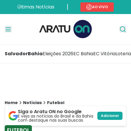
Últimas Notícias
AO VIVO
Salvador
Bahia
Eleições 2026
EC Bahia
EC Vitória
Loteri
Home
Notícias
Futebol
Siga o Aratu ON no Google
E veja as notícias do Brasil e da Bahia
Adicionar
com destaque nas suas buscas.
FUTEBOL