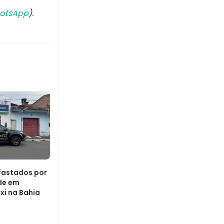
atsApp
).
fastados por
de em
xi na Bahia