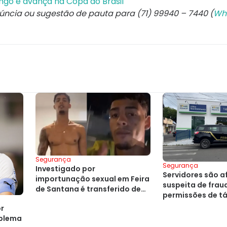
ngo e avança na Copa do Brasil
núncia ou sugestão de pauta para (71) 99940 – 7440 (
Wh
Segurança
Segurança
Investigado por
Servidores são a
importunação sexual em Feira
suspeita de frau
de Santana é transferido de
permissões de tá
presídio
or
blema