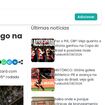
Adicionar
Últimas notícias
ogo na
Faz o PIX, CBF! Veja quanto o
Vitória ganhou na Copa do
Brasil e possíveis rivais
Futebol
06/08/2026
HISTÓRICO: Vitória goleia
ntará com
Athletico-PR e avança na
16ª rodada
Copa do Brasil; veja gols
Futebol
06/08/2026
Saiba onde e porque
clínicas de bronzeamento