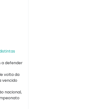
istintas
m a defender
de volta da
a vencido
o nacional,
Campeonato