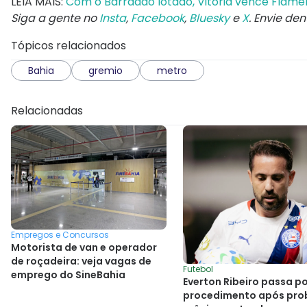
LEIA MAIS:
Com o Barradão lotado, Vitória vence Flame
Siga a gente no
Insta
,
Facebook
,
Bluesky
e
X
. Envie de
Tópicos relacionados
Bahia
gremio
metro
Relacionadas
Empregos e Concursos
Motorista de van e operador
de roçadeira: veja vagas de
Futebol
emprego do SineBahia
Everton Ribeiro passa p
procedimento após pro