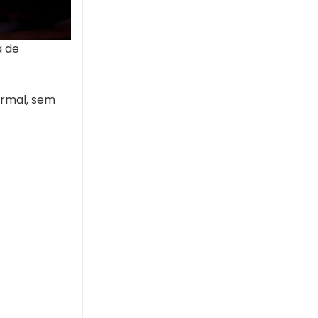
a de
ormal, sem