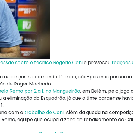
essão sobre o técnico Rogério Ceni
e provocou
reações d
obra mudanças no comando técnico, são-paulinos passara
ssão de Roger Machado.
pelo Remo por 2 a 1, no Mangueirão
, em Belém, pelo jogo 
u a eliminação do Esquadrão, já que o time paraense havi
1.
aiana com o
trabalho de Ceni
. Além da queda na competiçã
a o Remo, equipe que ocupa a zona de rebaixamento do 