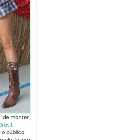
al de manter
rasil
.
 o público
amelo, fazem