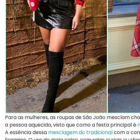
Para as mulheres, as roupas de São João mesclam char
a pessoa aquecida, visto que como a festa principal é
n
A essência dessa
mesclagem do tradicional
com o con
feminino. O uso de meia calça, com saias curtas ou sh