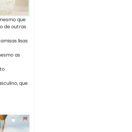
 (mesmo que
ão de outras
amisas lisas
 mesmo as
to
sculino, que