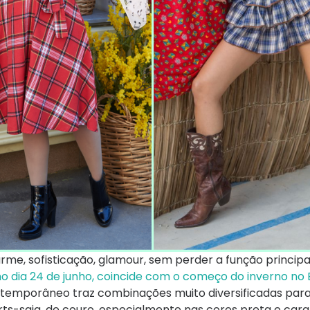
me, sofisticação, glamour, sem perder a função princip
o dia 24 de junho, coincide com o começo do inverno no B
temporâneo traz combinações muito diversificadas para
orts-saia, de couro, especialmente nas cores preta e car