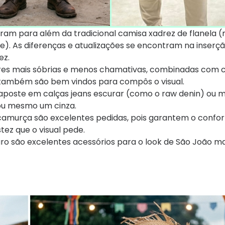
uíram para além da tradicional camisa xadrez de flanela
me). As diferenças e atualizações se encontram na inserç
ez.
es mais sóbrias e menos chamativas, combinadas com c
s também são bem vindos para compôs o visual.
, aposte em calças jeans escurar (como o raw denin) ou
 ou mesmo um cinza.
 camurça são excelentes pedidas, pois garantem o confor
tez que o visual pede.
uro são excelentes acessórios para o look de São João ma