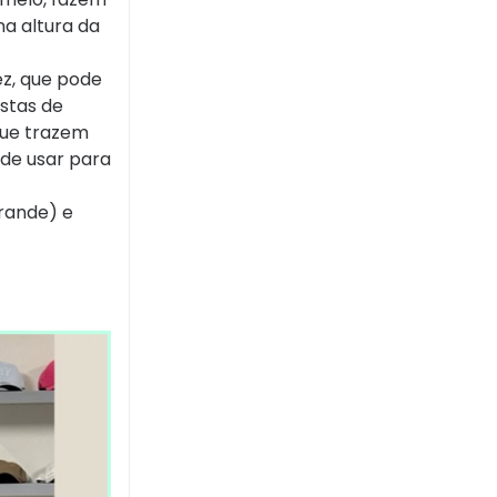
na altura da
z, que pode
stas de
 que trazem
 de usar para
grande) e