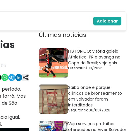
Adicionar
Últimas notícias
cias
HISTÓRICO: Vitória goleia
Athletico-PR e avança na
Copa do Brasil; veja gols
oão
Futebol
06/08/2026
Saiba onde e porque
 período.
clínicas de bronzeamento
e forró. Mas
em Salvador foram
 de São
interditadas
Segurança
06/08/2026
ia igual.
.
Veja serviços gratuitos
oferecidos no Viver Salvador