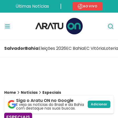
Últimas Notícias
AO VIVO
Salvador
Bahia
Eleições 2026
EC Bahia
EC Vitória
Loteri
Home
Notícias
Especiais
Siga o Aratu ON no Google
E veja as notícias do Brasil e da Bahia
Adicionar
com destaque nas suas buscas.
ESPECIAIS