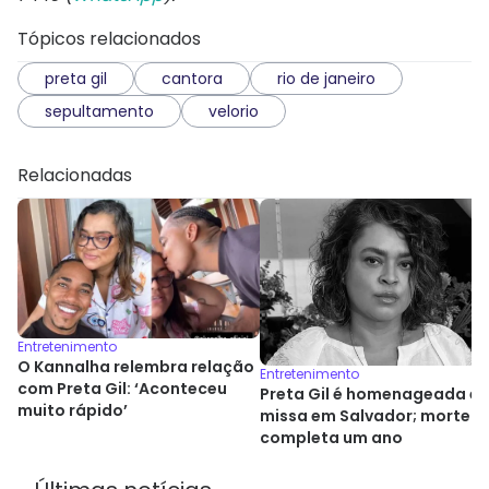
Tópicos relacionados
preta gil
cantora
rio de janeiro
sepultamento
velorio
Relacionadas
Entretenimento
O Kannalha relembra relação
Entretenimento
com Preta Gil: ‘Aconteceu
Preta Gil é homenageada e
muito rápido’
missa em Salvador; morte
completa um ano