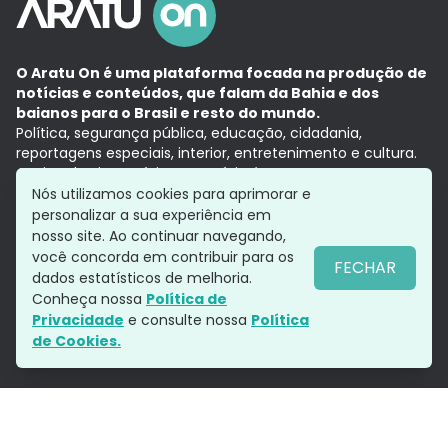
O Aratu On é uma plataforma focada na produção de
notícias e conteúdos, que falam da Bahia e dos
baianos para o Brasil e resto do mundo.
Política, segurança pública, educação, cidadania,
reportagens especiais, interior, entretenimento e cultura.
Aqui, tudo vira notícia e a notícia é no tempo presente,
com a credibilidade do
Grupo Aratu.
Nós utilizamos cookies para aprimorar e
Grupo Aratu
Política de privacidade
Anuncie conosco
personalizar a sua experiência em
nosso site. Ao continuar navegando,
você concorda em contribuir para os
FECHAR
dados estatísticos de melhoria.
Siga-nos
Conheça nossa
Política de
Privacidade
e consulte nossa
Política
de Cookies.