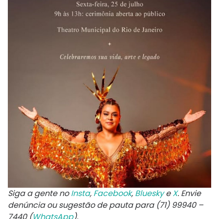
Siga a gente no
Insta
,
Facebook
,
Bluesky
e
X
. Envie
denúncia ou sugestão de pauta para (71) 99940 –
7440 (
WhatsApp
).