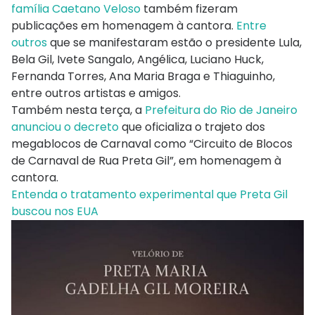
família Caetano Veloso
também fizeram
publicações em homenagem à cantora.
Entre
outros
que se manifestaram estão o presidente Lula,
Bela Gil, Ivete Sangalo, Angélica, Luciano Huck,
Fernanda Torres, Ana Maria Braga e Thiaguinho,
entre outros artistas e amigos.
Também nesta terça, a
Prefeitura do Rio de Janeiro
anunciou o decreto
que oficializa o trajeto dos
megablocos de Carnaval como “Circuito de Blocos
de Carnaval de Rua Preta Gil”, em homenagem à
cantora.
Entenda o tratamento experimental que Preta Gil
buscou nos EUA