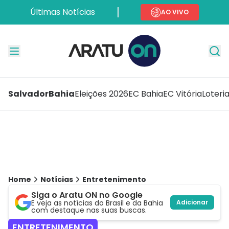
Últimas Notícias
AO VIVO
Salvador
Bahia
Eleições 2026
EC Bahia
EC Vitória
Loteri
Home
Notícias
Entretenimento
Siga o Aratu ON no Google
E veja as notícias do Brasil e da Bahia
Adicionar
com destaque nas suas buscas.
ENTRETENIMENTO