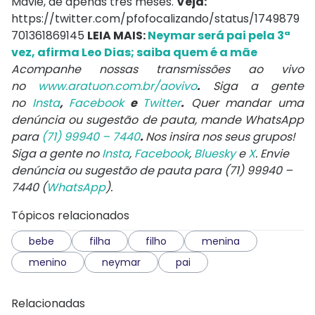
Mavie, de apenas três meses.
Veja:
https://twitter.com/pfofocalizando/status/1749879
701361869145
LEIA MAIS:
Neymar será pai pela 3ª
vez, afirma Leo Dias; saiba quem é a mãe
Acompanhe nossas transmissões ao vivo
no
www.aratuon.com.br/aovivo
.
Siga a gente
no
Insta
,
Facebook
e
Twitter
.
Quer mandar uma
denúncia ou sugestão de pauta, mande WhatsApp
para
(71) 99940 – 7440
.
Nos insira nos seus grupos!
Siga a gente no
Insta
,
Facebook
,
Bluesky
e
X
. Envie
denúncia ou sugestão de pauta para (71) 99940 –
7440 (
WhatsApp
).
Tópicos relacionados
bebe
filha
filho
menina
menino
neymar
pai
Relacionadas