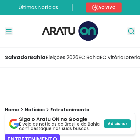
Últimas Notícias
AO VIVO
Salvador
Bahia
Eleições 2026
EC Bahia
EC Vitória
Loteri
Home
Notícias
Entretenimento
Siga o Aratu ON no Google
E veja as notícias do Brasil e da Bahia
Adicionar
com destaque nas suas buscas.
ENTRETENIMENTO