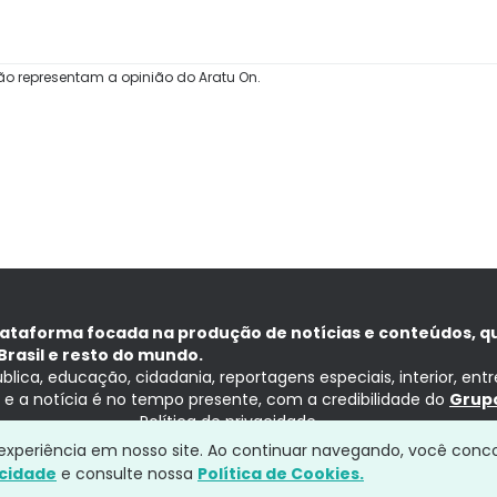
ão representam a opinião do Aratu On.
lataforma focada na produção de notícias e conteúdos, q
Brasil e resto do mundo.
ública, educação, cidadania, reportagens especiais, interior, ent
ia e a notícia é no tempo presente, com a credibilidade do
Grupo
Política de privacidade
a experiência em nosso site. Ao continuar navegando, você conc
acidade
e consulte nossa
Política de Cookies.