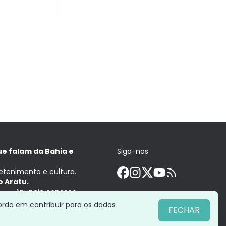
ue falam da Bahia e
Siga-nos
retenimento e cultura.
 Aratu.
Anuncie conosco
orda em contribuir para os dados
FECHAR