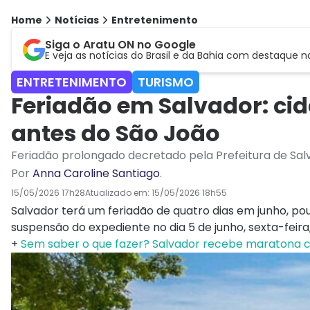
Home
Notícias
Entretenimento
Siga o Aratu ON no Google
E veja as notícias do Brasil e da Bahia com destaque n
ENTRETENIMENTO
TURISMO
Feriadão em Salvador: cid
antes do São João
Feriadão prolongado decretado pela Prefeitura de Salv
Por
Anna Caroline Santiago
.
15/05/2026 17h28
Atualizado em:
15/05/2026 18h55
Salvador terá um feriadão de quatro dias em junho, po
suspensão do expediente no dia 5 de junho, sexta-feira
+
Sem saber o que fazer? Salvador recebe maratona cu