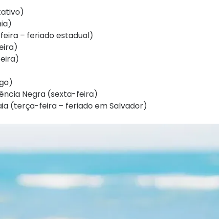
tativo)
hia)
feira – feriado estadual)
eira)
eira)
ngo)
ência Negra (sexta-feira)
a (terça-feira – feriado em Salvador)