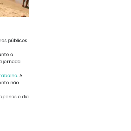
res públicos
ante o
a jornada
rabalho
. A
ento não
 apenas o dia