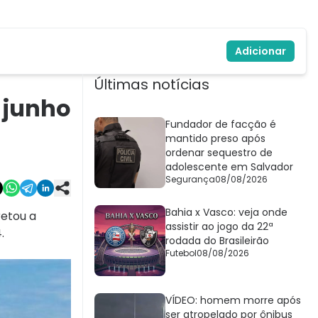
Adicionar
Últimas notícias
 junho
Fundador de facção é
mantido preso após
ordenar sequestro de
adolescente em Salvador
Segurança
08/08/2026
Bahia x Vasco: veja onde
retou a
assistir ao jogo da 22ª
4.
rodada do Brasileirão
Futebol
08/08/2026
VÍDEO: homem morre após
ser atropelado por ônibus