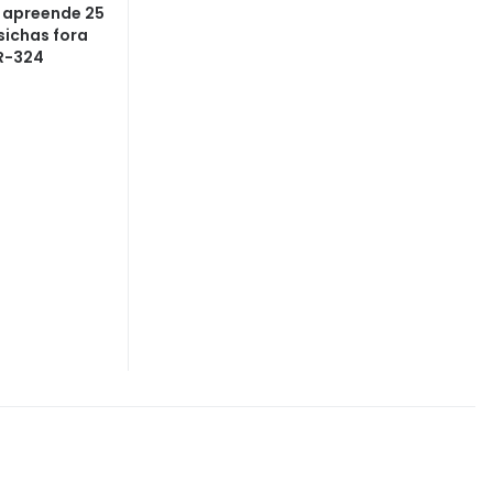
a apreende 25
sichas fora
BR-324