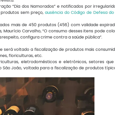
revista.
ão “Dia dos Namorados” e notificados por irregularida
e produtos sem preço,
ausência do Código de Defesa d
ados mais de 450 produtos (456) com validade expirad
, Maurício Carvalho, “O consumo desses itens pode colo
srespeito, configura crime contra a saúde pública”.
que será voltado a fiscalização de produtos mais consumi
s, floriculturas, etc.
oriculturas, eletrodomésticos e eletrônicos, setores q
 São João, voltada para a fiscalização de produtos típic