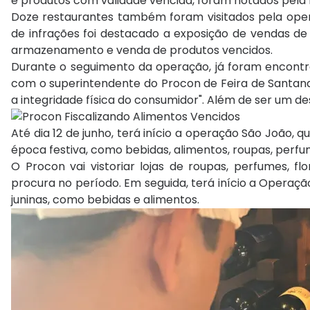
e produtos com validade vencida, foram notados pela 
Doze restaurantes também foram visitados pela operaç
de infrações foi destacado a exposição de vendas d
armazenamento e venda de produtos vencidos.
Durante o seguimento da operação, já foram encontr
com o superintendente do Procon de Feira de Santana
a integridade física do consumidor". Além de ser um de
Até dia 12 de junho, terá início a operação São João, 
época festiva, como bebidas, alimentos, roupas, perfume
O Procon vai vistoriar lojas de roupas, perfumes, fl
procura no período. Em seguida, terá início a Operação
juninas, como bebidas e alimentos.