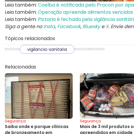
Leia também:
Coelba é notificada pelo Procon por ap
Leia também:
Operação apreende alimentos vencidos 
Leia também:
Pizzaria é fechada pela vigilância sanit
Siga a gente no
Insta
,
Facebook
,
Bluesky
e
X
. Envie de
Tópicos relacionados
vigilancia-sanitaria
Relacionadas
Segurança
Segurança
Mais de 3 mil produtos 
Saiba onde e porque clínicas
apreendidos em cidade
de bronzeamento em