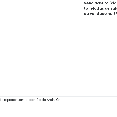
Vencidas! Políci
toneladas de sal
da validade na 
ão representam a opinião do Aratu On.