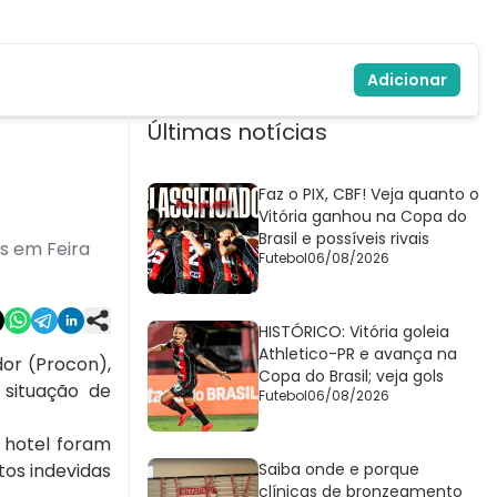
Adicionar
Últimas notícias
Faz o PIX, CBF! Veja quanto o
Vitória ganhou na Copa do
Brasil e possíveis rivais
es em Feira
Futebol
06/08/2026
HISTÓRICO: Vitória goleia
Athletico-PR e avança na
dor (Procon),
Copa do Brasil; veja gols
 situação de
Futebol
06/08/2026
 hotel foram
tos indevidas
Saiba onde e porque
clínicas de bronzeamento