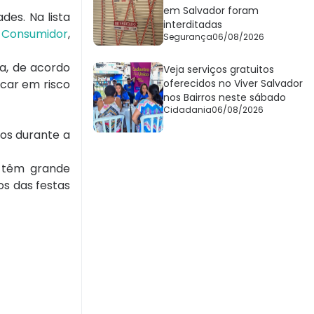
em Salvador foram
des. Na lista
interditadas
o Consumidor
,
Segurança
06/08/2026
a, de acordo
Veja serviços gratuitos
car em risco
oferecidos no Viver Salvador
nos Bairros neste sábado
Cidadania
06/08/2026
dos durante a
ue têm grande
os das festas